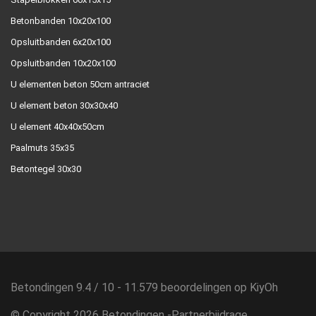
Betonbanden 10x20x100
Opsluitbanden 6x20x100
Opsluitbanden 10x20x100
U elementen beton 50cm antraciet
U element beton 30x30x40
U element 40x40x50cm
Paalmuts 35x35
Betontegel 30x30
Betondingen
9.4
/
10
-
11.579
beoordelingen op
KiyOh
© Copyright 2026 Betondingen -
Partnerbijdrage