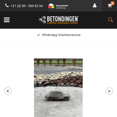
0
+31 (0) 85 - 060 62 04
Lage verzendkosten