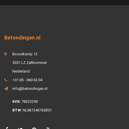
Betondingen.nl
Bossekamp 12
5301 LZ Zaltbommel
Nederland
+31 85 - 060 62 04
info@betondingen.nl
KVK:
78323290
BTW:
NL861346762B01