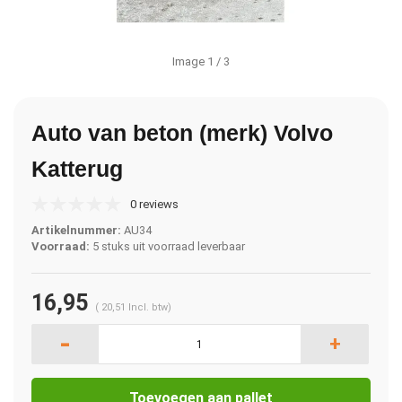
Image
1
/ 3
Auto van beton (merk) Volvo
Katterug
0 reviews
Artikelnummer:
AU34
Voorraad:
5 stuks uit voorraad leverbaar
16,95
(
20,51
Incl. btw)
-
+
Toevoegen aan pallet