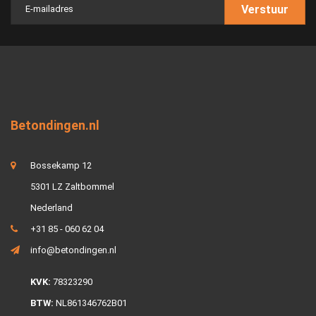
Verstuur
Betondingen.nl
Bossekamp 12
5301 LZ Zaltbommel
Nederland
+31 85 - 060 62 04
info@betondingen.nl
KVK:
78323290
BTW:
NL861346762B01