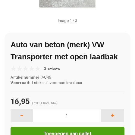
Image
1
/ 3
Auto van beton (merk) VW
Transporter met open laadbak
0 reviews
Artikelnummer:
AU46
Voorraad:
1 stuks uit voorraad leverbaar
16,95
(
20,51
Incl. btw)
-
+
Toevoegen aan pallet