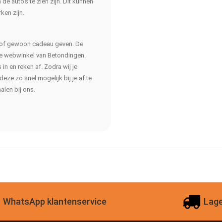
de auto’s te zien zijn. Dit kunnen
rken zijn.
n of gewoon cadeau geven. De
de webwinkel van Betondingen.
in en reken af. Zodra wij je
eze zo snel mogelijk bij je af te
halen bij ons.
WhatsApp klantenservice
Lage