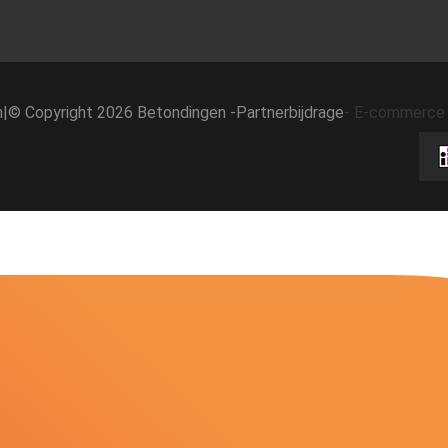
h
|
© Copyright 2026 Betondingen -
Partnerbijdrage
-
E-commerce 