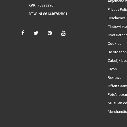
Algemene v
KVK:
78323290
Privacy Poli
BTW:
NL861346762B01
Disclaimer
Thuiswinke
Over Betond
Cookies
Je order on
Zakelijk bes
Kiyoh
Reviews
Offerte aan
Foto's ope
Milieu en ce
Merchandis