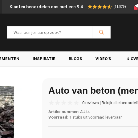
Klanten beoordelen ons met een 9.4
(11.579)
LEMENTEN
INSPIRATIE
BLOGS
VIDEO'S
OV
Auto van beton (mer
0 reviews | Bekijk alle beoordel
Artikelnummer:
AU44
Voorraad:
1 stuks uit voorraad leverbaar