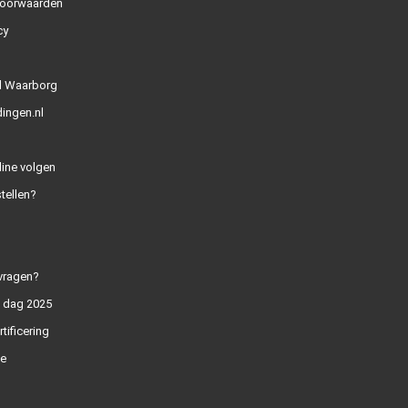
oorwaarden
cy
l Waarborg
ingen.nl
line volgen
tellen?
vragen?
n dag 2025
rtificering
e