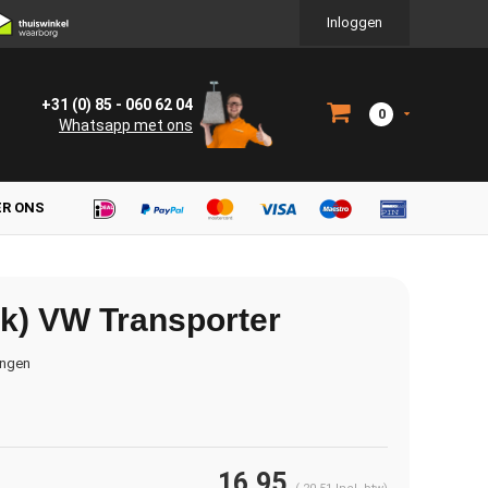
Inloggen
+31 (0) 85 - 060 62 04
0
Whatsapp met ons
ER ONS
k) VW Transporter
ingen
16,95