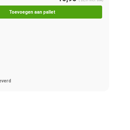
(
20,51
Incl. btw)
Toevoegen aan pallet
everd
Afbeelding vergroten