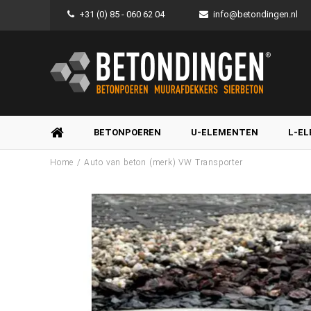
+31 (0) 85 - 060 62 04
info@betondingen.nl
BETONPOEREN
U-ELEMENTEN
L-E
/
Home
Auto van beton (merk) VW Transporter