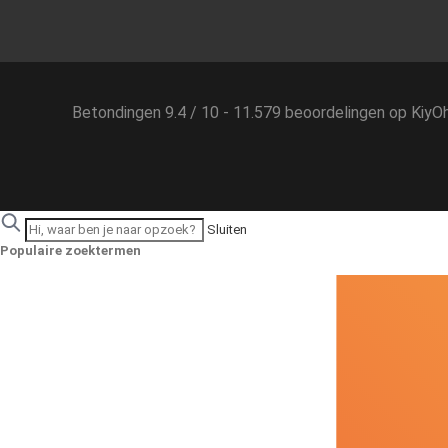
Betondingen
9.4
/
10
-
11.579
beoordelingen op
KiyO
Sluiten
Populaire zoektermen