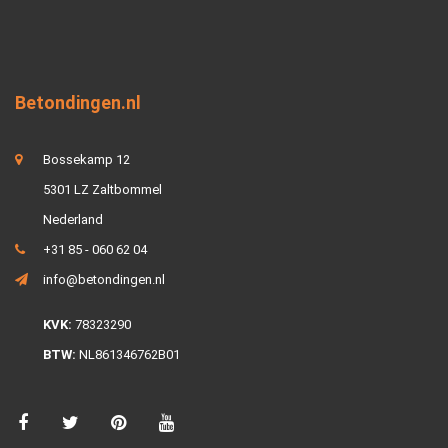
Betondingen.nl
Bossekamp 12
5301 LZ Zaltbommel
Nederland
+31 85 - 060 62 04
info@betondingen.nl
KVK:
78323290
BTW:
NL861346762B01