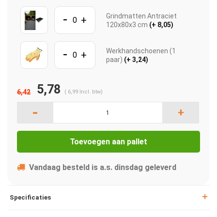
-
Grindmatten Antraciet
+
120x80x3 cm
(+ 8,05)
-
Werkhandschoenen (1
+
paar)
(+ 3,24)
5,78
6,42
(
6,99
Incl. btw)
-
+
Toevoegen aan pallet
Vandaag besteld is a.s. dinsdag geleverd
Specificaties