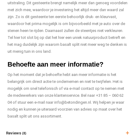
uitstraling. Dit gesteente brengt namelijk meer dan genoeg voordelen
met zich mee, waardoor je investering het altijd meer dan waard zal
zijn. Zo is dit gesteente ten eerste behoorlijk druk- en kleurvast,
waardoor het prima mogelijk is om bijvoorbeeld met je auto over de
stenen heen te rijden. Daarnaast zullen de steentjes niet verkleuren.
Tel hier tot slot bij op dat het hier een uniek natuurproduct betreft en
het mag duidelijk zijn waarom basalt split niet meer weg te denken is
uit menig tuin in ons land.
Behoefte aan meer informatie?
Op het moment dat je behoefte hebt aan meer informatie is het
belangrijk om direct actie te ondernemen en niet te twijfelen. Het is
mogelijk om snel telefonisch of via e-mail contact op te nemen met
de medewerkers van onze klantenservice. Bel naar +31 85 – 060 62
04 of stuur een e-mail naar
info@betondingen.nl
. Wij helpen je waar
nodig en kunnen je uiteraard voorzien van advies op maat over het
basalt split uit ons assortiment.
Reviews
(8)