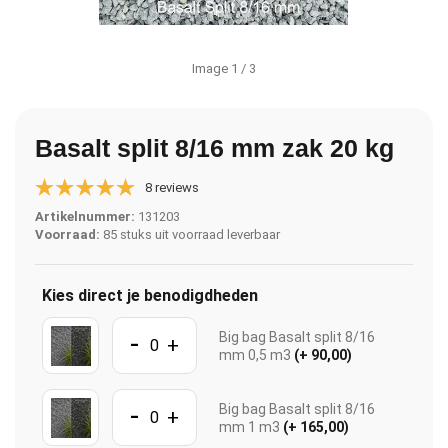
Image
1
/ 3
Basalt split 8/16 mm zak 20 kg
8 reviews
Artikelnummer:
131203
Voorraad:
85 stuks uit voorraad leverbaar
Kies direct je benodigdheden
-
Big bag Basalt split 8/16
+
mm 0,5 m3
(+ 90,00)
-
Big bag Basalt split 8/16
+
mm 1 m3
(+ 165,00)