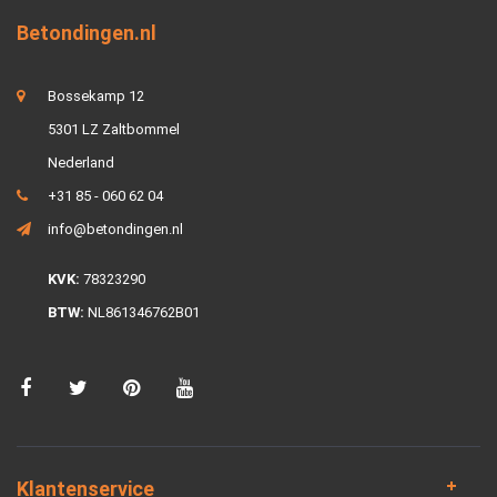
Betondingen.nl
Bossekamp 12
5301 LZ Zaltbommel
Nederland
+31 85 - 060 62 04
info@betondingen.nl
KVK:
78323290
BTW:
NL861346762B01
Klantenservice