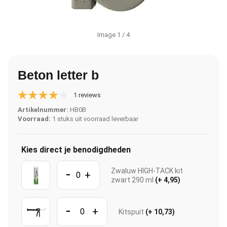
Image
1
/ 4
Beton letter b
1 reviews
Artikelnummer:
HB0B
Voorraad:
1 stuks uit voorraad leverbaar
Kies direct je benodigdheden
-
Zwaluw HIGH-TACK kit
+
zwart 290 ml
(+ 4,95)
-
+
Kitspuit
(+ 10,73)