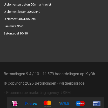
U elementen beton 50cm antraciet
U element beton 30x30x40
U element 40x40x50cm
Paalmuts 35x35
Betontegel 30x30
Betondingen
9.4
/
10
-
11.579
beoordelingen op
KiyOh
© Copyright 2026 Betondingen -
Partnerbijdrage
-
E-commerce marketing agency #SEM