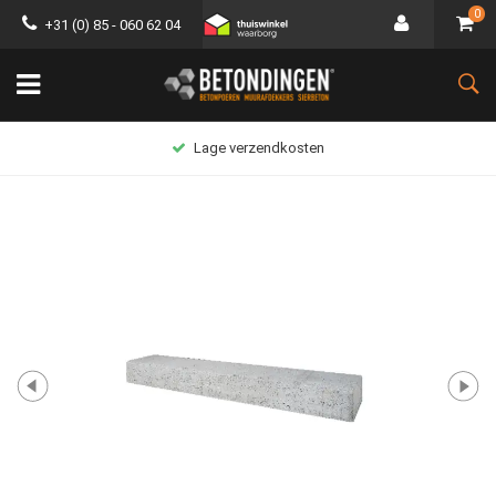
0
+31 (0) 85 - 060 62 04
Lage verzendkosten