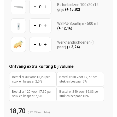
-
Betonbielzen 100x20x12
+
grijs
(+ 15,82)
-
WS PU-Spuitlijm - 500 ml
+
(+ 12,16)
-
Werkhandschoenen (1
+
paar)
(+ 3,24)
Ontvang extra korting bij volume
Bestel er 30 voor 18,23 per
Bestel er 60 voor 17,77 per
stuk en bespaar 2,5%
stuk en bespaar 5%
Bestel er 120 voor 17,30 per
Bestel er 240 voor 16,83 per
stuk en bespaar 7,5%
stuk en bespaar 10%
18,70
(
22,63
Incl. btw)