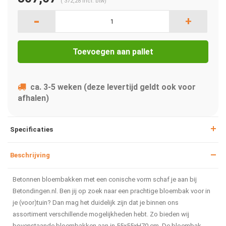
(
372,28
Incl. btw)
-
+
Toevoegen aan pallet
ca. 3-5 weken (deze levertijd geldt ook voor
afhalen)
Specificaties
Beschrijving
Betonnen bloembakken met een conische vorm schaf je aan bij
Betondingen.nl. Ben jij op zoek naar een prachtige bloembak voor in
je (voor)tuin? Dan mag het duidelijk zijn dat je binnen ons
assortiment verschillende mogelijkheden hebt. Zo bieden wij
bovenstaande bloembakken aan in 55x55xH70 cm. De bloembak