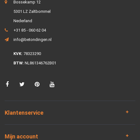
Bossekamp 12
5301 LZ Zaltbommel
Nederland
+31 85 - 060 62 04
info@betondingen.nl
KVK:
78323290
BTW:
NL861346762B01
Klantenservice
Mijn account