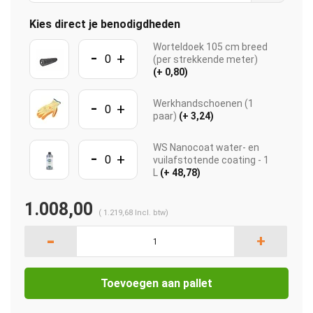
Kies direct je benodigdheden
Worteldoek 105 cm breed
-
+
(per strekkende meter)
(+ 0,80)
-
Werkhandschoenen (1
+
paar)
(+ 3,24)
WS Nanocoat water- en
-
+
vuilafstotende coating - 1
L
(+ 48,78)
1.008,00
(
1.219,68
Incl. btw)
-
+
Toevoegen aan pallet