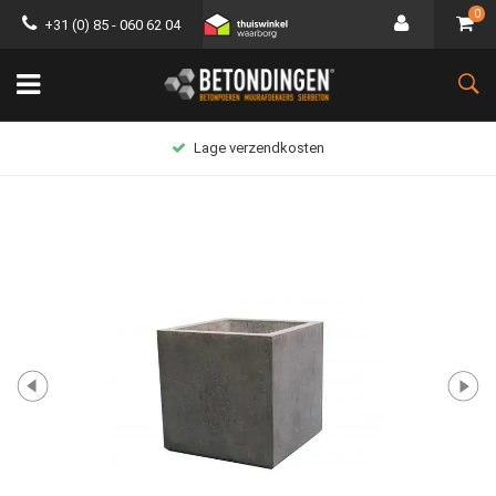
0
+31 (0) 85 - 060 62 04
Lage verzendkosten