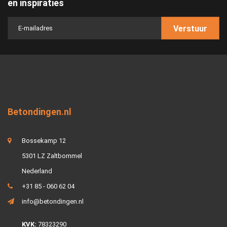
en inspiraties
Verstuur
Betondingen.nl
Bossekamp 12
5301 LZ Zaltbommel
Nederland
+31 85 - 060 62 04
info@betondingen.nl
KVK:
78323290