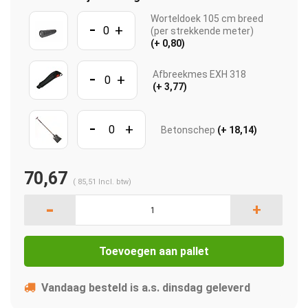
Worteldoek 105 cm breed
-
+
(per strekkende meter)
(+ 0,80)
-
Afbreekmes EXH 318
+
(+ 3,77)
-
+
Betonschep
(+ 18,14)
70,67
(
85,51
Incl. btw)
-
+
Toevoegen aan pallet
Vandaag besteld is a.s. dinsdag geleverd