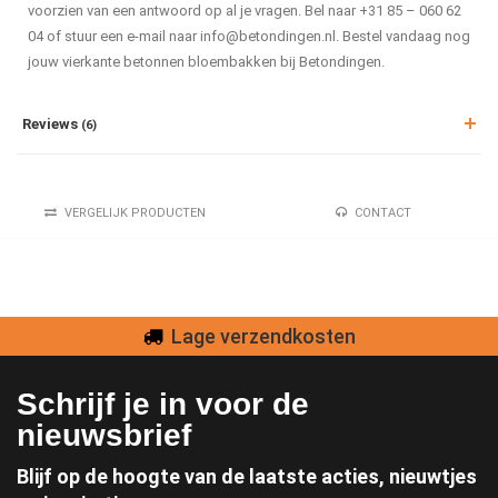
voorzien van een antwoord op al je vragen. Bel naar +31 85 – 060 62
04 of stuur een e-mail naar
info@betondingen.nl
. Bestel vandaag nog
jouw vierkante betonnen bloembakken bij Betondingen.
Reviews
(6)
VERGELIJK PRODUCTEN
CONTACT
Lage verzendkosten
Schrijf je in voor de
nieuwsbrief
Blijf op de hoogte van de laatste acties, nieuwtjes