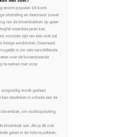
ken met voet?
ng enorm populair. Dit komt
ge uitstraling en daarnaast zowel
traling van de bloembakken op geen
twijfel meerdere jaren kan
s voorzien zijn van een voet zal
ks hevige windstoten. Daarnaast
gelijk is om vele verschillende
 weten over de bovenstaande
op te nemen met onze
et zorgvuldig wordt gedaan
 kan resulteren in schade aan de
e bloembak, om vochtopsluiting
e bloembak aan. Als je dit ook
ele gaten in de folie te prikken,