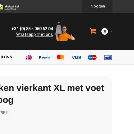
Inloggen
+31 (0) 85 - 060 62 04
0
Whatsapp met ons
ER ONS
en vierkant XL met voet
oog
ingen