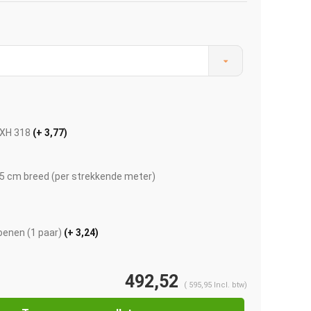
EXH 318
(+ 3,77)
5 cm breed (per strekkende meter)
enen (1 paar)
(+ 3,24)
Afbeelding vergroten
492,52
(
595,95
Incl. btw)