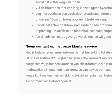
zodat het water weg kan lopen.
Vul de bloembak met een laag kiezels (geen hydroko
Leg hier overheen een vochtdoorlatende anti-wortel
ongeveer 10cm omhoog voor een ideale werking.
Bedek het anti-worteldoek met aarde of een grond
beplanting. De aarde in de bloembak niet aanstampe
Als dit advies niet opgevolgd wordt kunnen wij geen 
Neem contact op met onze klantenservice
Heb jij behoefte aan meer informatie met betrekking tot d
uit ons assortiment? Twijfel dan geen enkel moment om co
aangezien wij je kunnen voorzien van alle informatie die je 
medewerkers in staat om je te voorzien van advies op maat
keuze kunt maken met betrekking tot de aanschaf van beto
assortiment van Betondingen.nl.