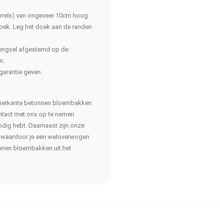
rrels) van ongeveer 10cm hoog.
doek. Leg het doek aan de randen
mengsel afgestemd op de
n.
garantie geven.
e vierkante betonnen bloembakken
ntact met ons op te nemen
nodig hebt. Daarnaast zijn onze
, waardoor je een weloverwogen
nnen bloembakken uit het