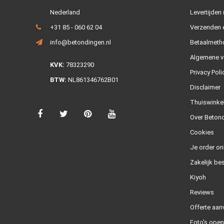
Nederland
Levertijden 
+31 85 - 060 62 04
Verzenden e
info@betondingen.nl
Betaalmeth
Algemene v
KVK:
78323290
Privacy Poli
BTW:
NL861346762B01
Disclaimer
Thuiswinke
Over Betond
Cookies
Je order on
Zakelijk bes
Kiyoh
Reviews
Offerte aan
Foto's ope