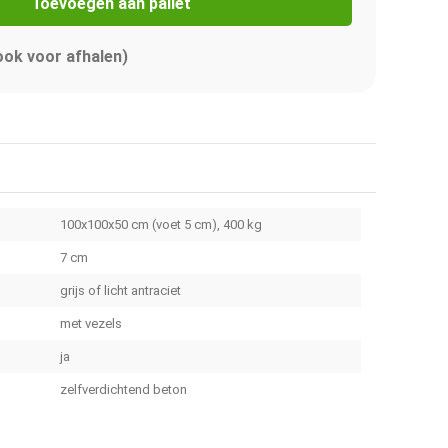
Toevoegen aan pallet
 ook voor afhalen)
100x100x50 cm (voet 5 cm), 400 kg
7 cm
grijs of licht antraciet
met vezels
ja
zelfverdichtend beton