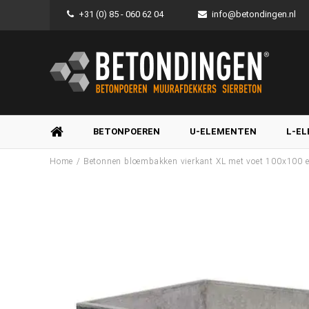
+31 (0) 85 - 060 62 04
info@betondingen.nl
BETONPOEREN
U-ELEMENTEN
L-E
/
Home
Betonnen bloembakken vierkant XL met voet 100x100 