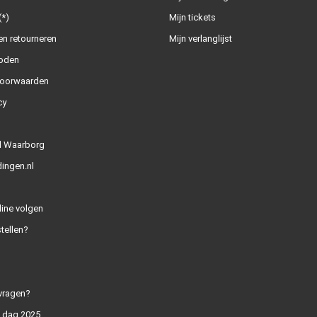
(*)
Mijn tickets
n retourneren
Mijn verlanglijst
oden
oorwaarden
cy
l Waarborg
ingen.nl
line volgen
tellen?
vragen?
n dag 2025