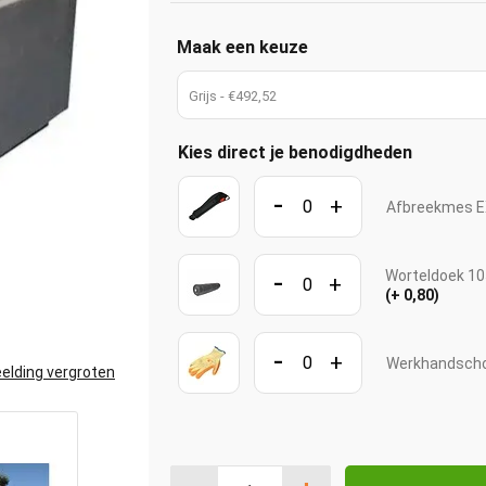
Maak een keuze
Grijs - €492,52
Kies direct je benodigdheden
-
+
Afbreekmes 
-
Worteldoek 10
+
(+ 0,80)
-
+
Werkhandscho
elding vergroten