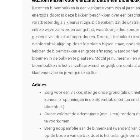
Waarom kiezen voor vierkante betonnen bloembak
Betonnen bloembakken in een vierkante vorm zijn al jarenla
enerzijds doordat deze bakken beschikken over een prachti
vorstbestendig als kleurvast zijn. Dit betekent dat de uits
enkele wijze zal worden aangetast, waardoor je dus zonder 
genieten van deze betonproducten. Doordat de bakken teven
de bloembak altijd op dezelfde plaats blijven staan, ondan
hebben de bloembakken een grote afmeting, waardoor het mo
bloemen in de bakken te plaatsen. Mocht je nu meer willen
bloembakken is het vanzelfsprekend mogelijk om contact 
klantenservice en je vragen te stellen.
Advies
Zorg voor een vlakke, stevige ondergrond (als dit ni
kunnen er spanningen in de bloembak ontstaan en dit
bloembak).
Creëer voldoende ademruimte (min. 1 cm) rondom d
te voorkomen.
Breng noppenfolie aan de binnenkant (wanden) van d
op de bodem van de bak doet is het belangrijk om enk