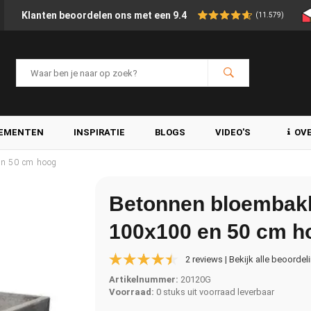
Klanten beoordelen ons met een 9.4
(11.579)
LEMENTEN
INSPIRATIE
BLOGS
VIDEO'S
OV
en 50 cm hoog
Betonnen bloembakk
100x100 en 50 cm h
2 reviews | Bekijk alle beoordel
Artikelnummer:
20120G
Voorraad:
0 stuks uit voorraad leverbaar