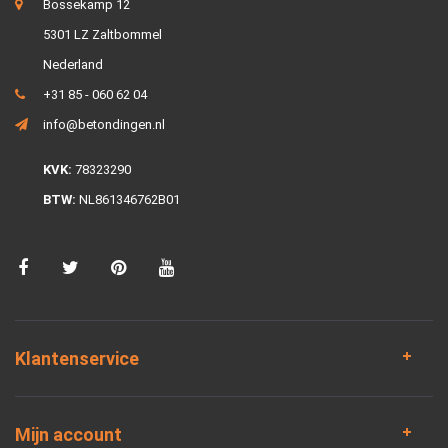
Bossekamp 12
5301 LZ Zaltbommel
Nederland
+31 85 - 060 62 04
info@betondingen.nl
KVK:
78323290
BTW:
NL861346762B01
Klantenservice
Mijn account