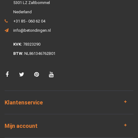
5301 LZ Zaltbommel
Nederland
+31 85 - 060 62 04
info@betondingen.nl
KVK:
78323290
BTW:
NL861346762B01
Klantenservice
Mijn account