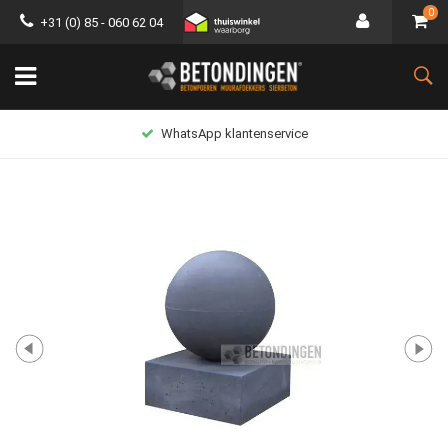
0
+31 (0) 85 - 060 62 04
Lage verzendkosten