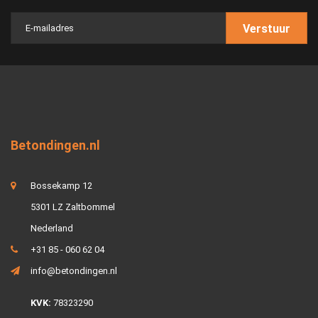
Verstuur
Betondingen.nl
Bossekamp 12
5301 LZ Zaltbommel
Nederland
+31 85 - 060 62 04
info@betondingen.nl
KVK:
78323290