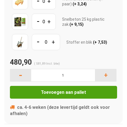
-
+
paar)
(+ 3,24)
-
Snelbeton 25 kg plastic
+
zak
(+ 9,15)
-
+
Stoffer en blik
(+ 7,53)
480,90
(
581,89
Incl. btw)
-
+
Toevoegen aan pallet
ca. 4-6 weken (deze levertijd geldt ook voor
afhalen)