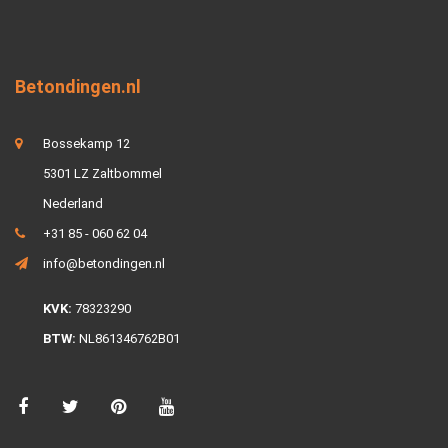
Betondingen.nl
Bossekamp 12
5301 LZ Zaltbommel
Nederland
+31 85 - 060 62 04
info@betondingen.nl
KVK:
78323290
BTW:
NL861346762B01