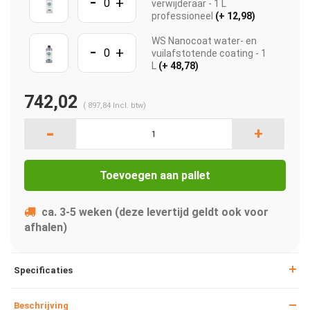
-
+
verwijderaar - 1 L
professioneel
(+ 12,98)
WS Nanocoat water- en
-
+
vuilafstotende coating - 1
L
(+ 48,78)
742,02
(
897,84
Incl. btw)
-
+
Toevoegen aan pallet
ca. 3-5 weken (deze levertijd geldt ook voor
afhalen)
Specificaties
Beschrijving