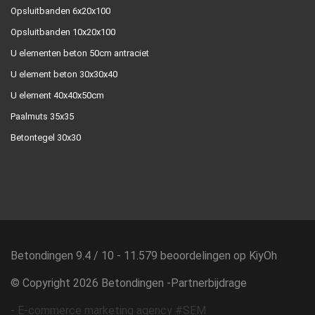
Opsluitbanden 6x20x100
Opsluitbanden 10x20x100
U elementen beton 50cm antraciet
U element beton 30x30x40
U element 40x40x50cm
Paalmuts 35x35
Betontegel 30x30
Betondingen
9.4
/
10
-
11.579
beoordelingen op
KiyOh
© Copyright 2026 Betondingen -
Partnerbijdrage
-
E-commerce marketing agency #SEM