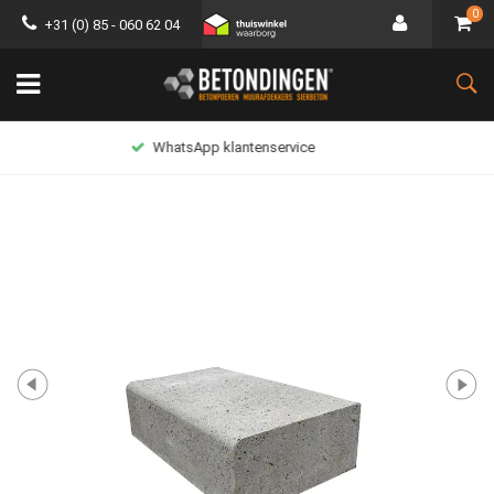
0
+31 (0) 85 - 060 62 04
Lage verzendkosten