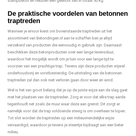
stampbeton en hebben een gewicht van in totaal 50 kg.
De praktische voordelen van betonnen
traptreden
Wanneer je ervoor kiest om bovenstaande traptreden uit het
assortiment van Betondingen.nl aan te schaffen ben je altijd
verzekerd van producten die eenvoudig in gebruik zijn. Daarnaast
beschikken deze betonproducten over een lange levensduur,
waardoor het mogelijk wordt om je tuin voor een lange tijd te
voorzien van een prachtige trap. Tevens zijn deze producten vrijwel
onderhoudsvrij en vorstbestendig. De uitstraling van de betonnen
traptreden zal dan ook niet verloren gaan door weer en wind.
Wel is het van groot belang dat je op de juiste wijze aan de slag gaat
met het plaatsen van de traptreden. Zorg er voor dat elke trap aarde
tegenhoudt net zoals de muur waar deze aan grenst. Dit zorgt er
namelijk voor dat de trap voldoende stevig is om overheen te lopen.
Tot slot worden de traptreden op een milieuvriendelijke wijze
vervaardigd, waardoor je tevens je steentje bijdraagt aan een beter
milieu.