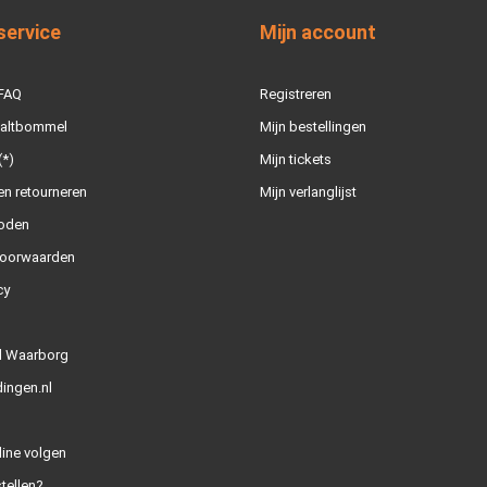
service
Mijn account
 FAQ
Registreren
Zaltbommel
Mijn bestellingen
(*)
Mijn tickets
n retourneren
Mijn verlanglijst
oden
oorwaarden
cy
l Waarborg
ingen.nl
line volgen
tellen?