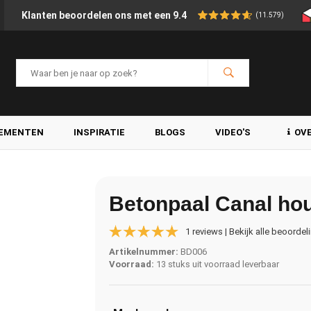
Klanten beoordelen ons met een 9.4
(11.579)
LEMENTEN
INSPIRATIE
BLOGS
VIDEO'S
OV
Betonpaal Canal hou
1 reviews | Bekijk alle beoordel
Artikelnummer:
BD006
Voorraad:
13 stuks uit voorraad leverbaar