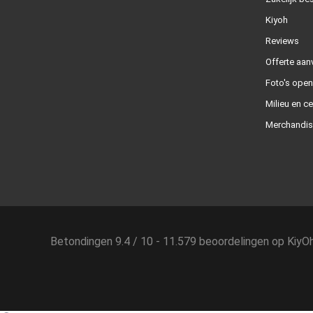
Kiyoh
Reviews
Offerte aan
Foto's ope
Milieu en ce
Merchandis
Betondingen
9.4
/
10
-
11.579
beoordelingen op
KiyO