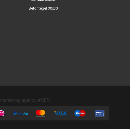
Betontegel 30x30
marketing agency #SEM