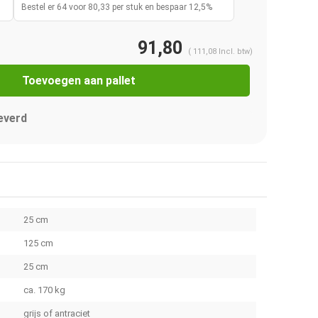
Bestel er 64 voor 80,33 per stuk en bespaar 12,5%
91,80
(
111,08
Incl. btw)
Toevoegen aan pallet
everd
25 cm
125 cm
25 cm
ca. 170 kg
grijs of antraciet