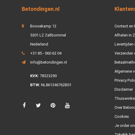
Betondingen.nl
Klanten
Bossekamp 12
Contact en
5301 LZ Zaltbommel
Afhalen in 
Nederland
Levertijden 
+31 85 - 060 62 04
Verzenden e
info@betondingen.nl
Betaalmeth
Algemene v
KVK:
78323290
Privacy Poli
BTW:
NL861346762B01
Disclaimer
Thuiswinke
Over Betond
Cookies
Je order on
Zakelijk bes