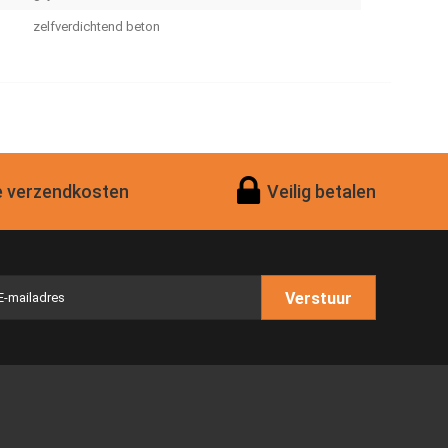
zelfverdichtend beton
 verzendkosten
Veilig betalen
Verstuur