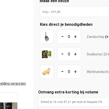
Maak een keuze
Grijs - €91,80
Kies direct je benodigdheden
-
+
Zandschep
(+
-
+
Snelbeton 25 
-
+
Werkhandscho
elding vergroten
Ontvang extra korting bij volume
Bestel er 16 voor 87,21 per stuk en bespaar 5%