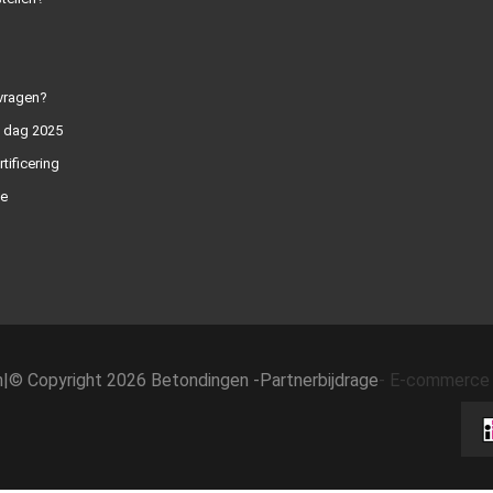
vragen?
n dag 2025
rtificering
e
h
|
© Copyright 2026 Betondingen -
Partnerbijdrage
-
E-commerce 