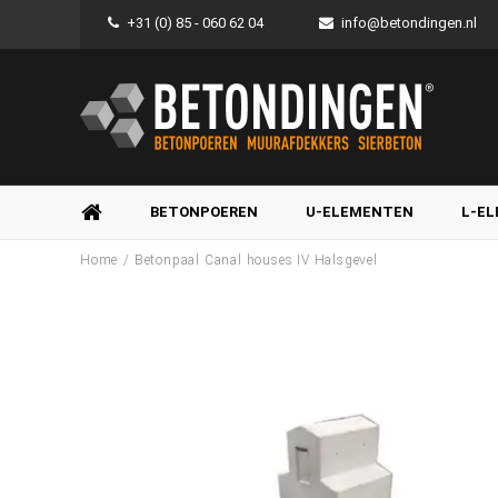
+31 (0) 85 - 060 62 04
info@betondingen.nl
BETONPOEREN
U-ELEMENTEN
L-E
/
Home
Betonpaal Canal houses IV Halsgevel