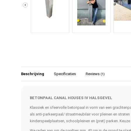
Beschrijving
Specificaties
Reviews
(1)
BETONPAAL CANAL HOUSES IV HALSGEVEL
Klassiek en sfeervolle betonpaal in vorm van een grachten
als anti-parkeerpaal/ straatmeubilair voor pleinen en strate
kinderspeelplaatsen, schoolpleinen en (pret) parken. Keuze ui
We raden aan om de paaltjes min. 40 cm in de grond te plaa