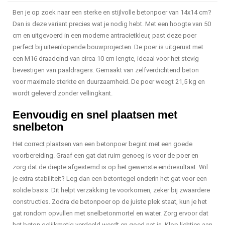
Ben je op zoek naar een sterke en stijlvolle betonpoer van 14x14 cm?
Dan is deze variant precies wat je nodig hebt. Met een hoogte van 50
cm en uitgevoerd in een moderne antracietkleur, past deze poer
perfect bij uiteenlopende bouwprojecten. De poer is uitgerust met
een M16 draadeind van circa 10 cm lengte, ideaal voor het stevig
bevestigen van paaldragers. Gemaakt van zelfverdichtend beton
voor maximale sterkte en duurzaamheid. De poer weegt 21,5 kg en
wordt geleverd zonder vellingkant.
Eenvoudig en snel plaatsen met
snelbeton
Het correct plaatsen van een betonpoer begint met een goede
voorbereiding. Graaf een gat dat ruim genoeg is voor de poer en
zorg dat de diepte afgestemd is op het gewenste eindresultaat. Wil
je extra stabiliteit? Leg dan een betontegel onderin het gat voor een
solide basis. Dit helpt verzakking te voorkomen, zeker bij zwaardere
constructies. Zodra de betonpoer op de juiste plek staat, kun je het
gat rondom opvullen met snelbetonmortel en water. Zorg ervoor dat
het beton gelijkmatig verdeeld wordt en goed nat is. Klop lichtjes aan