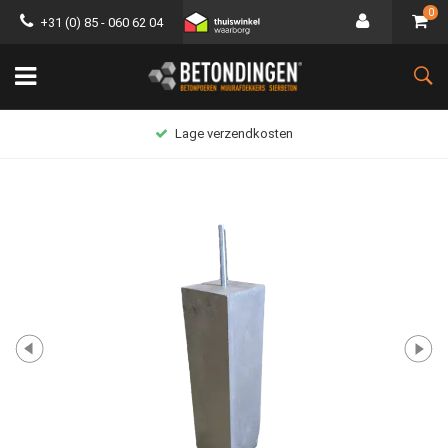
0
+31 (0) 85 - 060 62 04
Lage verzendkosten