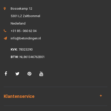
Bossekamp 12
5301 LZ Zaltbommel
Nederland
+31 85 - 060 62 04
info@betondingen.nl
KVK:
78323290
BTW:
NL861346762B01
Klantenservice