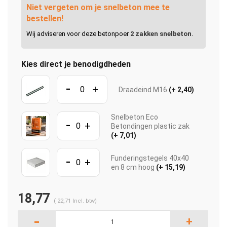
Niet vergeten om je snelbeton mee te
bestellen!
Wij adviseren voor deze betonpoer
2 zakken snelbeton
.
Kies direct je benodigdheden
-
+
Draadeind M16
(+ 2,40)
Snelbeton Eco
-
+
Betondingen plastic zak
(+ 7,01)
-
Funderingstegels 40x40
+
en 8 cm hoog
(+ 15,19)
18,77
(
22,71
Incl. btw)
-
+