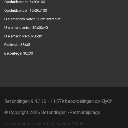
Opsluitbanden 6x20x100
Opsluitbanden 10x20x100
U elementen beton 50cm antraciet
U element beton 30x30x40
U element 40x40x50cm
Paalmuts 35x35
Betontegel 30x30
Betondingen
9.4
/
10
-
11.579
beoordelingen op
KiyOh
© Copyright 2026 Betondingen -
Partnerbijdrage
-
E-commerce marketing agency #SEM