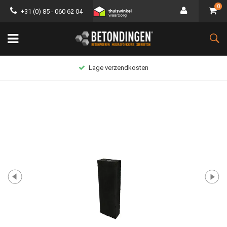
0
+31 (0) 85 - 060 62 04
Lage verzendkosten