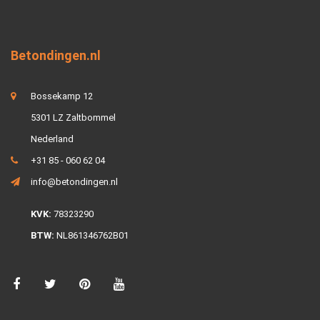
Betondingen.nl
Bossekamp 12
5301 LZ Zaltbommel
Nederland
+31 85 - 060 62 04
info@betondingen.nl
KVK:
78323290
BTW:
NL861346762B01