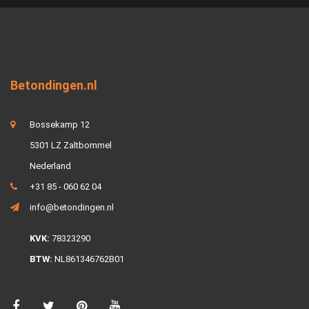
Betondingen.nl
Bossekamp 12
5301 LZ Zaltbommel
Nederland
+31 85 - 060 62 04
info@betondingen.nl
KVK:
78323290
BTW:
NL861346762B01