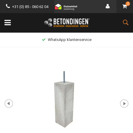
0
+31 (0) 85 - 060 62 04
Lage verzendkosten