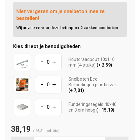
Niet vergeten om je snelbeton mee te
bestellen!
Wij adviseren voor deze betonpoer
2 zakken snelbeton
.
Kies direct je benodigdheden
-
Houtdraadbout 10x110
+
mm (4 stuks)
(+ 2,59)
Snelbeton Eco
-
+
Betondingen plastic zak
(+ 7,01)
-
Funderingstegels 40x40
+
en 8 cm hoog
(+ 15,19)
38,19
(
46,21
Incl. btw)