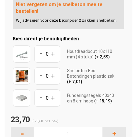
Niet vergeten om je snelbeton mee te
bestellen!
Wij adviseren voor deze betonpoer
2 zakken snelbeton
.
Kies direct je benodigdheden
-
Houtdraadbout 10x110
+
mm (4 stuks)
(+ 2,59)
Snelbeton Eco
-
+
Betondingen plastic zak
(+ 7,01)
-
Funderingstegels 40x40
+
en 8 cm hoog
(+ 15,19)
23,70
(
28,68
Incl. btw)
-
+