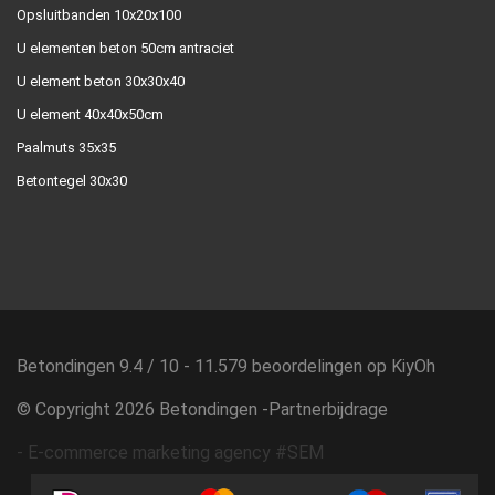
Opsluitbanden 10x20x100
U elementen beton 50cm antraciet
U element beton 30x30x40
U element 40x40x50cm
Paalmuts 35x35
Betontegel 30x30
Betondingen
9.4
/
10
-
11.579
beoordelingen op
KiyOh
© Copyright 2026 Betondingen -
Partnerbijdrage
-
E-commerce marketing agency #SEM