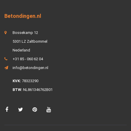
Betondingen.nl
Bossekamp 12
5301 LZ Zaltbommel
Nederland
+31 85 - 060 62 04
info@betondingen.nl
KVK:
78323290
BTW:
NL861346762B01