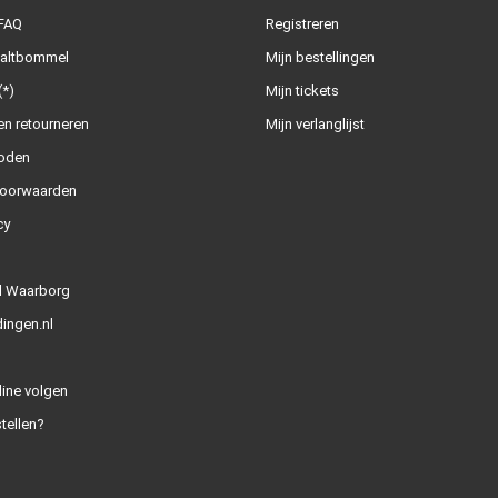
 FAQ
Registreren
Zaltbommel
Mijn bestellingen
(*)
Mijn tickets
n retourneren
Mijn verlanglijst
oden
oorwaarden
cy
l Waarborg
ingen.nl
line volgen
tellen?