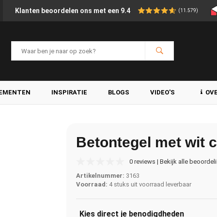
Klanten beoordelen ons met een 9.4
(11.579)
LEMENTEN
INSPIRATIE
BLOGS
VIDEO'S
OV
Betontegel met wit ci
0 reviews | Bekijk alle beoordel
Artikelnummer:
3163
Voorraad:
4 stuks uit voorraad leverbaar
Kies direct je benodigdheden