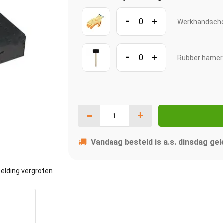
-
+
Werkhandscho
-
+
Rubber hame
-
+
Vandaag besteld is a.s. dinsdag gel
elding vergroten