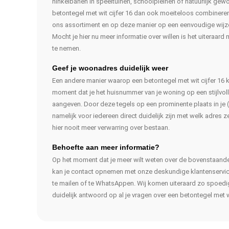
hinkelbanen in speeltuinen, schoolpleinen of natuurlijk gewoo
betontegel met wit cijfer 16 dan ook moeiteloos combinere
ons assortiment en op deze manier op een eenvoudige wijze
Mocht je hier nu meer informatie over willen is het uiteraar
te nemen.
Geef je woonadres duidelijk weer
Een andere manier waarop een betontegel met wit cijfer 16 
moment dat je het huisnummer van je woning op een stijlvolle
aangeven. Door deze tegels op een prominente plaats in je (v
namelijk voor iedereen direct duidelijk zijn met welk adres 
hier nooit meer verwarring over bestaan.
Behoefte aan meer informatie?
Op het moment dat je meer wilt weten over de bovenstaande
kan je contact opnemen met onze deskundige klantenservice.
te mailen of te WhatsAppen. Wij komen uiteraard zo spoedig 
duidelijk antwoord op al je vragen over een betontegel met wi