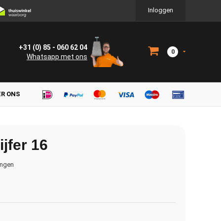
Inloggen
+31 (0) 85 - 060 62 04
0
Whatsapp met ons
ER ONS
jfer 16
ingen