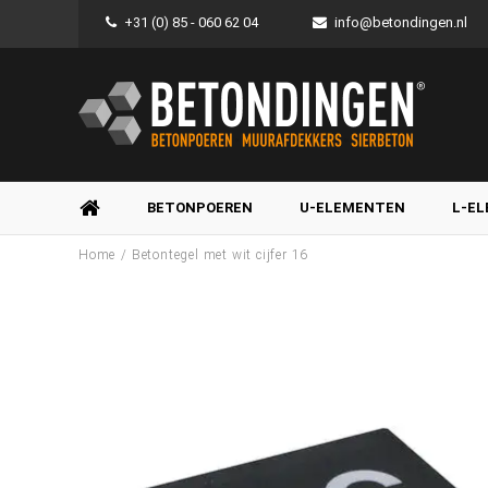
+31 (0) 85 - 060 62 04
info@betondingen.nl
BETONPOEREN
U-ELEMENTEN
L-E
/
Home
Betontegel met wit cijfer 16