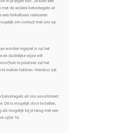
n in je eigen tuin. Je kunt een
n met de andere betontegels uit
 een hinkelbaan realiseren.
d mogelijk om contact met ons op
kan worden ingezet is op het
 en duidelijke wijze wilt
oor)tuin te plaatsen zal het
ze te maken hebben. Hierdoor zal
 betontegels uit ons assortiment
 Dit is mogelijk door te bellen,
als mogelijk bij je terug met een
t cijfer 16.