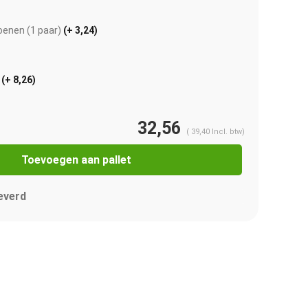
enen (1 paar)
(+ 3,24)
r
(+ 8,26)
32,56
(
39,40
Incl. btw)
Toevoegen aan pallet
everd
Afbeelding vergroten