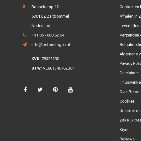
Bossekamp 12
Contact en
5301 LZ Zaltbommel
Afhalen in 
Nederland
Levertijden 
+31 85 - 060 62 04
Verzenden e
info@betondingen.nl
Betaalmeth
Algemene v
KVK:
78323290
Privacy Poli
BTW:
NL861346762B01
Disclaimer
Thuiswinke
Over Betond
Cookies
Je order on
Zakelijk bes
Kiyoh
Reviews