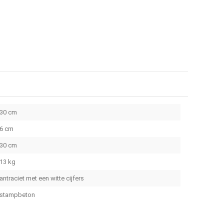
30 cm
6 cm
30 cm
13 kg
antraciet met een witte cijfers
stampbeton