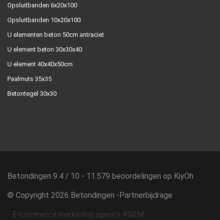
Opsluitbanden 6x20x100
Opsluitbanden 10x20x100
U elementen beton 50cm antraciet
U element beton 30x30x40
U element 40x40x50cm
Paalmuts 35x35
Betontegel 30x30
Betondingen
9.4
/
10
-
11.579
beoordelingen op
KiyOh
© Copyright 2026 Betondingen -
Partnerbijdrage
-
E-commerce marketing agency #SEM