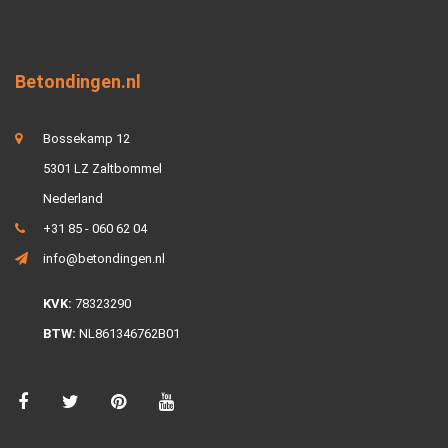
Betondingen.nl
Bossekamp 12
5301 LZ Zaltbommel
Nederland
+31 85 - 060 62 04
info@betondingen.nl
KVK:
78323290
BTW:
NL861346762B01