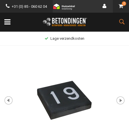
0
+31 (0) 85 - 060 62 04
Lage verzendkosten