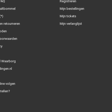
 FAQ
Registreren
Zaltbommel
Mijn bestellingen
(*)
Mijn tickets
n retourneren
Mijn verlanglijst
oden
oorwaarden
cy
l Waarborg
ingen.nl
line volgen
tellen?