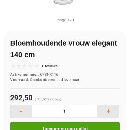
Image
1
/ 1
Bloemhoudende vrouw elegant
140 cm
0 reviews
Artikelnummer:
CPSNR116
Voorraad:
0 stuks uit voorraad leverbaar
292,50
(
353,93
Incl. btw)
-
+
Toevoegen aan pallet