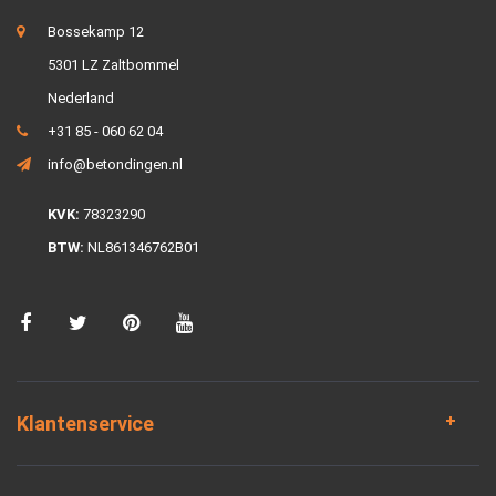
Bossekamp 12
5301 LZ Zaltbommel
Nederland
+31 85 - 060 62 04
info@betondingen.nl
KVK:
78323290
BTW:
NL861346762B01
Klantenservice