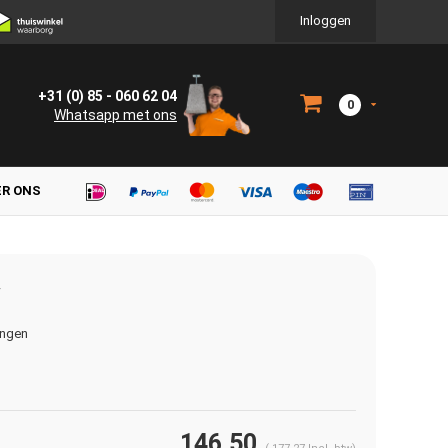
Inloggen
+31 (0) 85 - 060 62 04
0
Whatsapp met ons
ER ONS
ingen
146,50