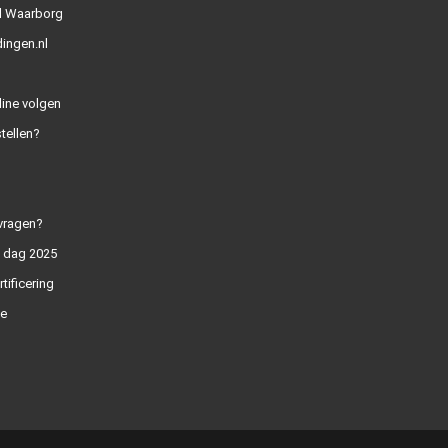
l Waarborg
ingen.nl
line volgen
tellen?
vragen?
n dag 2025
rtificering
e