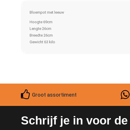
Bloempot met leeuw
Hoogte 69cm
Lengte 26cm
Breedte 26cm
Gewicht 63 kilo
Groot assortiment
Schrijf je in voor d