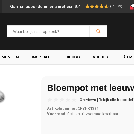
Klanten beoordelen ons met een 9.4
(11.579)
LEMENTEN
INSPIRATIE
BLOGS
VIDEO'S
OV
Bloempot met leeuw
0 reviews | Bekijk alle beoordel
Artikelnummer:
CPSNR1331
Voorraad:
0 stuks uit voorraad leverbaar