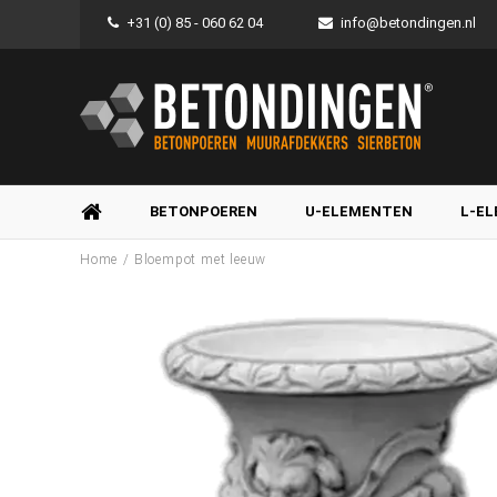
+31 (0) 85 - 060 62 04
info@betondingen.nl
BETONPOEREN
U-ELEMENTEN
L-E
/
Home
Bloempot met leeuw