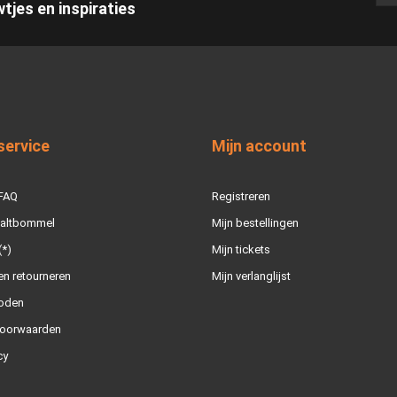
wtjes en inspiraties
service
Mijn account
 FAQ
Registreren
Zaltbommel
Mijn bestellingen
(*)
Mijn tickets
n retourneren
Mijn verlanglijst
oden
oorwaarden
cy