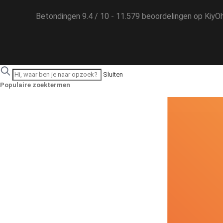
Betondingen
9.4
/
10
-
11.579
beoordelingen op
KiyO
Sluiten
Populaire zoektermen