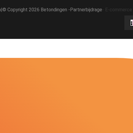
h
|
© Copyright 2026 Betondingen -
Partnerbijdrage
-
E-commerce 