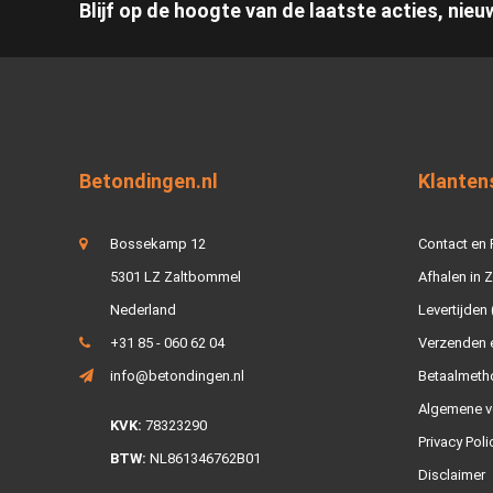
Blijf op de hoogte van de laatste acties, nieu
Betondingen.nl
Klanten
Bossekamp 12
Contact en
5301 LZ Zaltbommel
Afhalen in 
Nederland
Levertijden 
+31 85 - 060 62 04
Verzenden e
info@betondingen.nl
Betaalmeth
Algemene v
KVK:
78323290
Privacy Poli
BTW:
NL861346762B01
Disclaimer