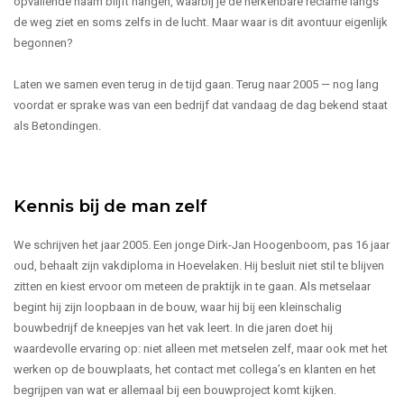
opvallende naam blijft hangen, waarbij je de herkenbare reclame langs
de weg ziet en soms zelfs in de lucht. Maar waar is dit avontuur eigenlijk
begonnen?
Laten we samen even terug in de tijd gaan. Terug naar 2005 — nog lang
voordat er sprake was van een bedrijf dat vandaag de dag bekend staat
als Betondingen.
Kennis bij de man zelf
We schrijven het jaar 2005. Een jonge Dirk-Jan Hoogenboom, pas 16 jaar
oud, behaalt zijn vakdiploma in Hoevelaken. Hij besluit niet stil te blijven
zitten en kiest ervoor om meteen de praktijk in te gaan. Als metselaar
begint hij zijn loopbaan in de bouw, waar hij bij een kleinschalig
bouwbedrijf de kneepjes van het vak leert. In die jaren doet hij
waardevolle ervaring op: niet alleen met metselen zelf, maar ook met het
werken op de bouwplaats, het contact met collega’s en klanten en het
begrijpen van wat er allemaal bij een bouwproject komt kijken.