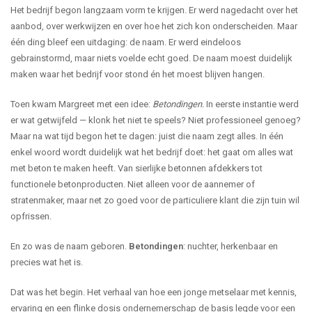
Het bedrijf begon langzaam vorm te krijgen. Er werd nagedacht over het
aanbod, over werkwijzen en over hoe het zich kon onderscheiden. Maar
één ding bleef een uitdaging: de naam. Er werd eindeloos
gebrainstormd, maar niets voelde echt goed. De naam moest duidelijk
maken waar het bedrijf voor stond én het moest blijven hangen.
Toen kwam Margreet met een idee:
Betondingen.
In eerste instantie werd
er wat getwijfeld — klonk het niet te speels? Niet professioneel genoeg?
Maar na wat tijd begon het te dagen: juist die naam zegt alles. In één
enkel woord wordt duidelijk wat het bedrijf doet: het gaat om alles wat
met beton te maken heeft. Van sierlijke betonnen afdekkers tot
functionele betonproducten. Niet alleen voor de aannemer of
stratenmaker, maar net zo goed voor de particuliere klant die zijn tuin wil
opfrissen.
En zo was de naam geboren.
Betondingen
: nuchter, herkenbaar en
precies wat het is.
Dat was het begin. Het verhaal van hoe een jonge metselaar met kennis,
ervaring en een flinke dosis ondernemerschap de basis legde voor een