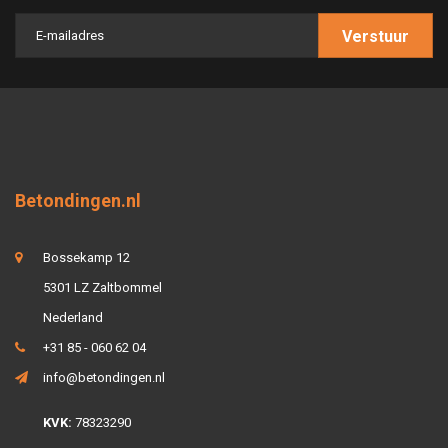
Verstuur
Betondingen.nl
Bossekamp 12
5301 LZ Zaltbommel
Nederland
+31 85 - 060 62 04
info@betondingen.nl
KVK:
78323290