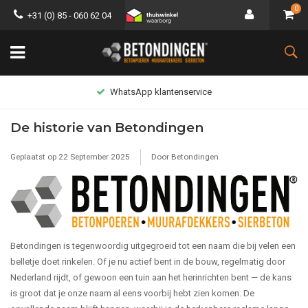
0
+31 (0) 85 - 060 62 04
nservice
Lage verzend
De historie van Betondingen
Geplaatst op
22 September 2025
Door Betondingen
Betondingen is tegenwoordig uitgegroeid tot een naam die bij velen een
belletje doet rinkelen. Of je nu actief bent in de bouw, regelmatig door
Nederland rijdt, of gewoon een tuin aan het herinrichten bent — de kans
is groot dat je onze naam al eens voorbij hebt zien komen. De