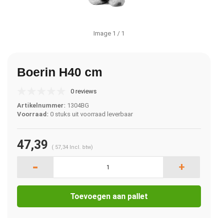
Image
1
/ 1
Boerin H40 cm
0 reviews
Artikelnummer:
1304BG
Voorraad:
0 stuks uit voorraad leverbaar
47,39
(
57,34
Incl. btw)
-
+
Toevoegen aan pallet