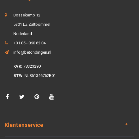
Bossekamp 12
5301 LZ Zaltbommel
Nederland
+31 85 - 060 62 04
info@betondingen.nl
KVK:
78323290
BTW:
NL861346762B01
Klantenservice