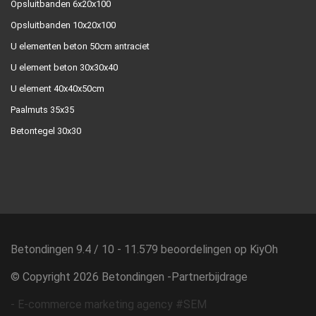
Opsluitbanden 6x20x100
Opsluitbanden 10x20x100
U elementen beton 50cm antraciet
U element beton 30x30x40
U element 40x40x50cm
Paalmuts 35x35
Betontegel 30x30
Betondingen
9.4
/
10
-
11.579
beoordelingen op
KiyOh
© Copyright 2026 Betondingen -
Partnerbijdrage
-
E-commerce marketing agency #SEM