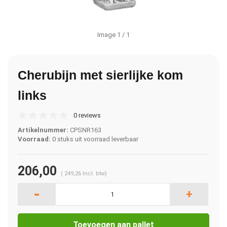
Image
1
/ 1
Cherubijn met sierlijke kom
links
0 reviews
Artikelnummer:
CPSNR163
Voorraad:
0 stuks uit voorraad leverbaar
206,00
(
249,26
Incl. btw)
-
+
Toevoegen aan pallet