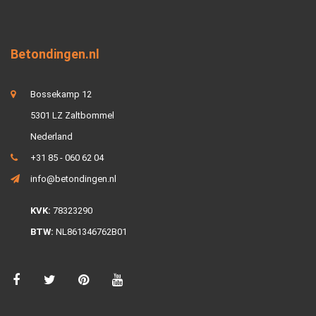
Betondingen.nl
Bossekamp 12
5301 LZ Zaltbommel
Nederland
+31 85 - 060 62 04
info@betondingen.nl
KVK:
78323290
BTW:
NL861346762B01