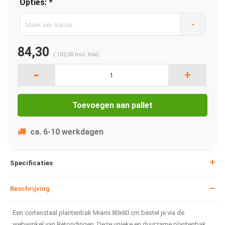
Opties:
*
Maak een keuze
84,30
(
102,00
Incl. btw)
-
+
Toevoegen aan pallet
ca. 6-10 werkdagen
Specificaties
Beschrijving
Een cortenstaal plantenbak Miami 80x80 cm bestel je via de
webwinkel van Betondingen. Deze unieke en duurzame plantenbak