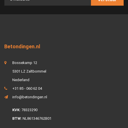
Betondingen.nl
Bossekamp 12
5301 LZ Zaltbommel
Nederland
+31 85 - 060 62 04
info@betondingen.nl
KVK:
78323290
BTW:
NL861346762B01