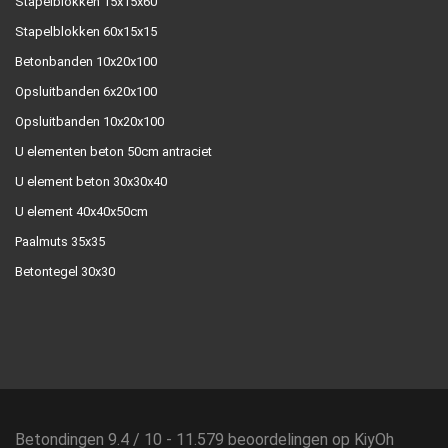
Stapelblokken 15x15x60
Stapelblokken 60x15x15
Betonbanden 10x20x100
Opsluitbanden 6x20x100
Opsluitbanden 10x20x100
U elementen beton 50cm antraciet
U element beton 30x30x40
U element 40x40x50cm
Paalmuts 35x35
Betontegel 30x30
Betondingen
9.4
/
10
-
11.579
beoordelingen op
KiyOh