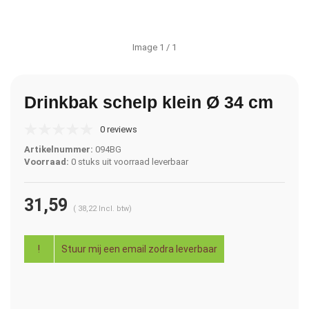
Image
1
/ 1
Drinkbak schelp klein Ø 34 cm
0 reviews
Artikelnummer:
094BG
Voorraad:
0 stuks uit voorraad leverbaar
31,59
(
38,22
Incl. btw)
!
Stuur mij een email zodra leverbaar