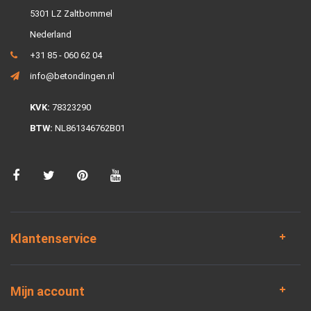
5301 LZ Zaltbommel
Nederland
+31 85 - 060 62 04
info@betondingen.nl
KVK:
78323290
BTW:
NL861346762B01
Klantenservice
Mijn account