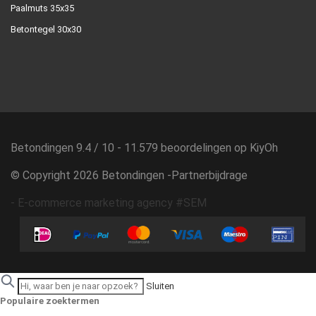
Paalmuts 35x35
Betontegel 30x30
Betondingen
9.4
/
10
-
11.579
beoordelingen op
KiyOh
© Copyright 2026 Betondingen -
Partnerbijdrage
-
E-commerce marketing agency #SEM
Sluiten
Populaire zoektermen