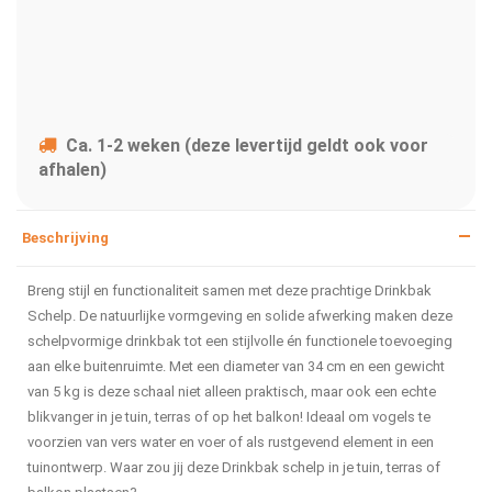
Ca. 1-2 weken (deze levertijd geldt ook voor
afhalen)
Beschrijving
Breng stijl en functionaliteit samen met deze prachtige Drinkbak
Schelp. De natuurlijke vormgeving en solide afwerking maken deze
schelpvormige drinkbak tot een stijlvolle én functionele toevoeging
aan elke buitenruimte. Met een diameter van 34 cm en een gewicht
van 5 kg is deze schaal niet alleen praktisch, maar ook een echte
blikvanger in je tuin, terras of op het balkon! Ideaal om vogels te
voorzien van vers water en voer of als rustgevend element in een
tuinontwerp. Waar zou jij deze Drinkbak schelp in je tuin, terras of