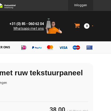
Inloggen
+31 (0) 85 - 060 62 04
0
Whatsapp met ons
ER ONS
 met ruw tekstuurpaneel
ingen
38,00