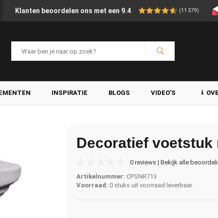
Klanten beoordelen ons met een 9.4
(11.579)
LEMENTEN
INSPIRATIE
BLOGS
VIDEO'S
OV
Decoratief voetstuk
0 reviews | Bekijk alle beoordel
Artikelnummer:
CPSNR713
Voorraad:
0 stuks uit voorraad leverbaar