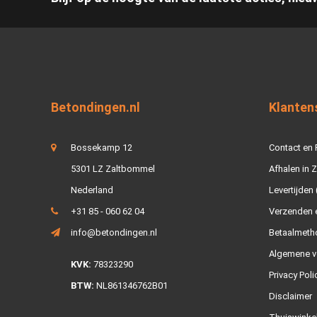
Betondingen.nl
Klanten
Bossekamp 12
Contact en
5301 LZ Zaltbommel
Afhalen in 
Nederland
Levertijden 
+31 85 - 060 62 04
Verzenden e
info@betondingen.nl
Betaalmeth
Algemene v
KVK:
78323290
Privacy Poli
BTW:
NL861346762B01
Disclaimer