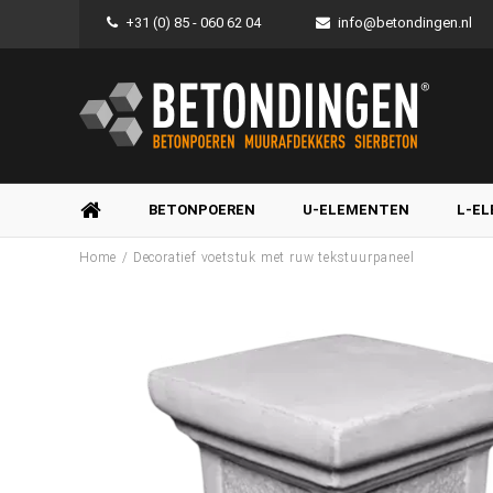
+31 (0) 85 - 060 62 04
info@betondingen.nl
BETONPOEREN
U-ELEMENTEN
L-E
/
Home
Decoratief voetstuk met ruw tekstuurpaneel