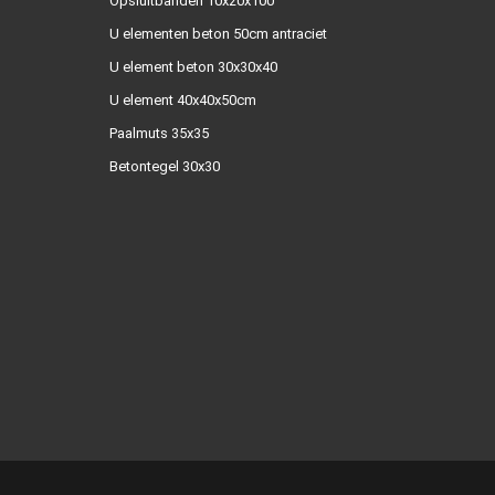
Opsluitbanden 10x20x100
U elementen beton 50cm antraciet
U element beton 30x30x40
U element 40x40x50cm
Paalmuts 35x35
Betontegel 30x30