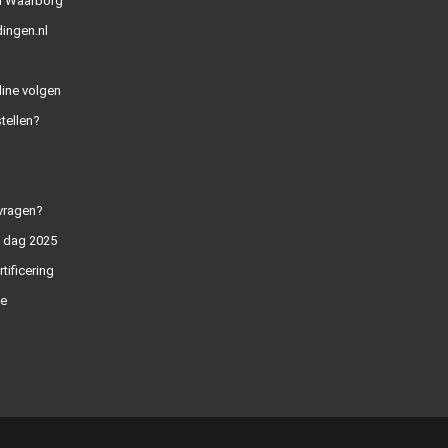
l Waarborg
ingen.nl
line volgen
tellen?
vragen?
n dag 2025
rtificering
e