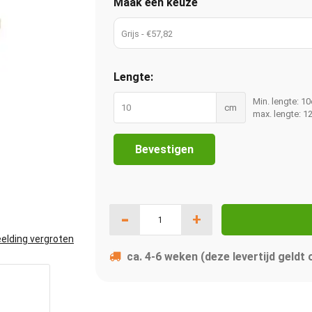
Maak een keuze
Grijs - €57,82
Lengte:
Min. lengte: 1
cm
max. lengte: 
Bevestigen
-
+
elding vergroten
ca. 4-6 weken (deze levertijd geldt