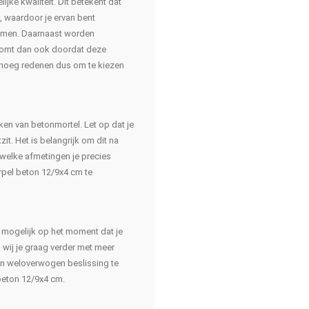
jke kwaliteit. Dit betekent dat
, waardoor je ervan bent
komen. Daarnaast worden
 komt dan ook doordat deze
genoeg redenen dus om te kiezen
en van betonmortel. Let op dat je
it. Het is belangrijk om dit na
n welke afmetingen je precies
rpel beton 12/9x4 cm te
 mogelijk op het moment dat je
wij je graag verder met meer
een weloverwogen beslissing te
beton 12/9x4 cm.