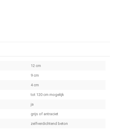
12 cm
9 cm
4 cm
tot 120 cm mogelijk
ja
grijs of antraciet
zelfverdichtend beton