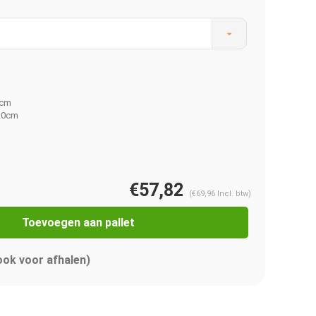
0cm
120cm
€57,82
(
€69,96
Incl. btw)
Toevoegen aan pallet
Afbeelding vergroten
 ook voor afhalen)