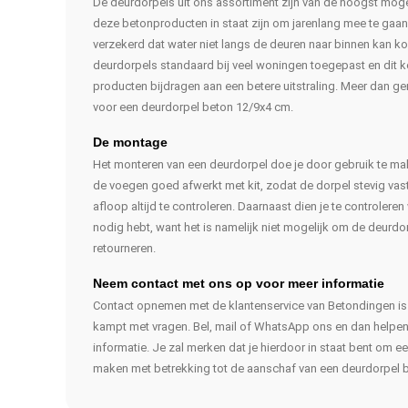
De deurdorpels uit ons assortiment zijn van de hoogst mogeli
deze betonproducten in staat zijn om jarenlang mee te gaan
verzekerd dat water niet langs de deuren naar binnen kan 
deurdorpels standaard bij veel woningen toegepast en dit
producten bijdragen aan een betere uitstraling. Meer dan 
voor een deurdorpel beton 12/9x4 cm.
De montage
Het monteren van een deurdorpel doe je door gebruik te mak
de voegen goed afwerkt met kit, zodat de dorpel stevig vastz
afloop altijd te controleren. Daarnaast dien je te controlere
nodig hebt, want het is namelijk niet mogelijk om de deurdo
retourneren.
Neem contact met ons op voor meer informatie
Contact opnemen met de klantenservice van Betondingen is
kampt met vragen. Bel, mail of WhatsApp ons en dan helpen 
informatie. Je zal merken dat je hierdoor in staat bent om 
maken met betrekking tot de aanschaf van een deurdorpel 