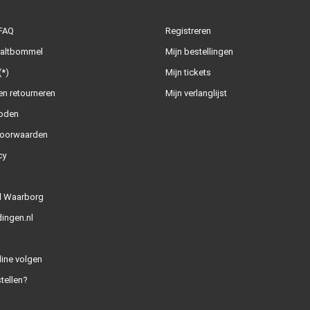
 FAQ
Registreren
Zaltbommel
Mijn bestellingen
(*)
Mijn tickets
n retourneren
Mijn verlanglijst
oden
oorwaarden
cy
l Waarborg
ingen.nl
line volgen
tellen?