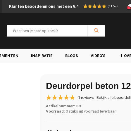
Klanten beoordelen ons met een 9.4
(11.579)
LEMENTEN
INSPIRATIE
BLOGS
VIDEO'S
OV
Deurdorpel beton 1
1 reviews | Bekijk alle beoordel
Artikelnummer:
570
Voorraad:
0 stuks uit voorraad leverbaar