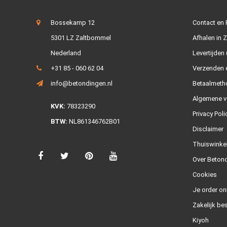
Bossekamp 12
Contact en
5301 LZ Zaltbommel
Afhalen in 
Nederland
Levertijden 
+31 85 - 060 62 04
Verzenden e
info@betondingen.nl
Betaalmeth
Algemene v
KVK:
78323290
Privacy Poli
BTW:
NL861346762B01
Disclaimer
Thuiswinke
Over Betond
Cookies
Je order on
Zakelijk bes
Kiyoh