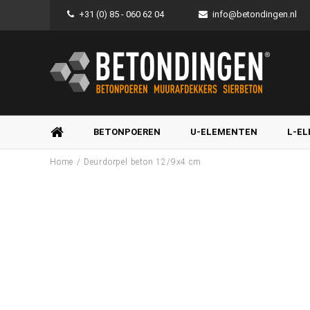
+31 (0) 85 - 060 62 04
info@betondingen.nl
BETONPOEREN
U-ELEMENTEN
L-E
/
Home
Deurdorpel beton 12/9x4 cm