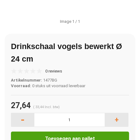
Image
1
/ 1
Drinkschaal vogels bewerkt Ø
24 cm
0 reviews
Artikelnummer:
1477BG
Voorraad:
0 stuks uit voorraad leverbaar
27,64
(
33,44
Incl. btw)
-
+
Toevoegen aan pallet