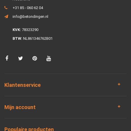
+31 85 - 060 62 04
info@betondingen.nl
KVK:
78323290
BTW:
NL861346762B01
Klantenservice
Mijn account
Populaire producten