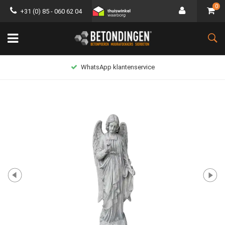
0
+31 (0) 85 - 060 62 04
WhatsApp klantenservice