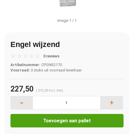
Image
1
/ 1
Engel wijzend
0 reviews
Artikelnummer:
CPSNR2170
Voorraad:
0 stuks uit voorraad leverbaar
227,50
(
275,28
Incl. btw)
-
+
Toevoegen aan pallet