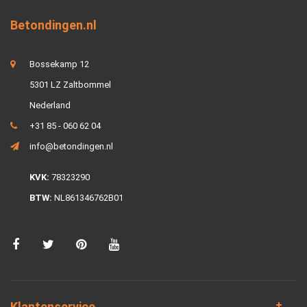
Betondingen.nl
Bossekamp 12
5301 LZ Zaltbommel
Nederland
+31 85 - 060 62 04
info@betondingen.nl
KVK:
78323290
BTW:
NL861346762B01
Klantenservice