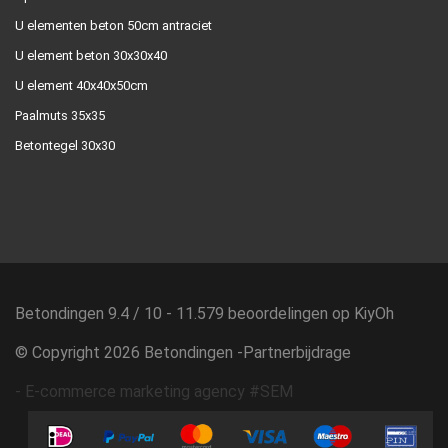
U elementen beton 50cm antraciet
U element beton 30x30x40
U element 40x40x50cm
Paalmuts 35x35
Betontegel 30x30
Betondingen
9.4
/
10
-
11.579
beoordelingen op
KiyOh
© Copyright 2026 Betondingen -
Partnerbijdrage
-
E-commerce marketing agency #SEM