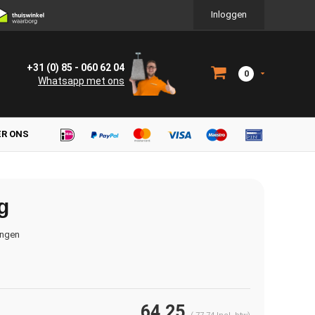
Inloggen
+31 (0) 85 - 060 62 04
0
Whatsapp met ons
ER ONS
g
ingen
64,25