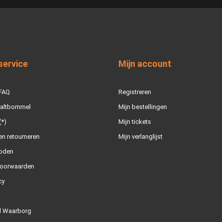
service
Mijn account
 FAQ
Registreren
Zaltbommel
Mijn bestellingen
(*)
Mijn tickets
n retourneren
Mijn verlanglijst
oden
oorwaarden
cy
l Waarborg