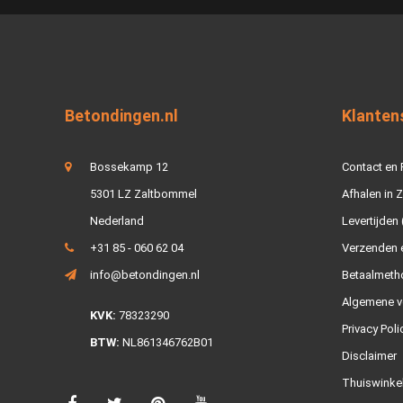
Betondingen.nl
Klanten
Bossekamp 12
Contact en
5301 LZ Zaltbommel
Afhalen in 
Nederland
Levertijden 
+31 85 - 060 62 04
Verzenden e
info@betondingen.nl
Betaalmeth
Algemene v
KVK:
78323290
Privacy Poli
BTW:
NL861346762B01
Disclaimer
Thuiswinke