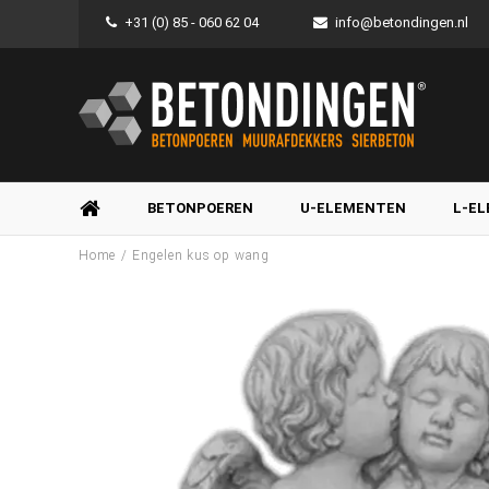
+31 (0) 85 - 060 62 04
info@betondingen.nl
BETONPOEREN
U-ELEMENTEN
L-E
/
Home
Engelen kus op wang