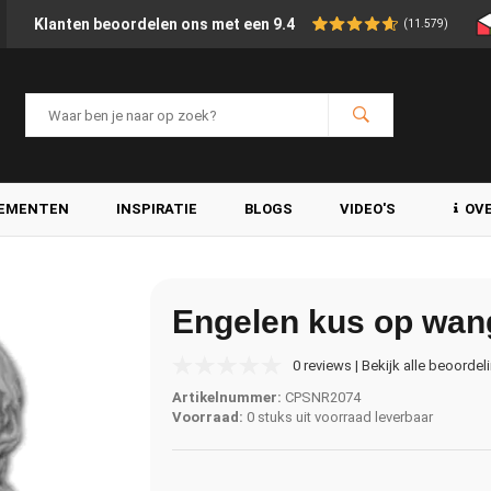
Klanten beoordelen ons met een 9.4
(11.579)
LEMENTEN
INSPIRATIE
BLOGS
VIDEO'S
OV
Engelen kus op wan
0 reviews | Bekijk alle beoordel
Artikelnummer:
CPSNR2074
Voorraad:
0 stuks uit voorraad leverbaar