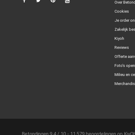
Over Betond
Cookies
Je order on
Zakelijk bes
Kiyoh
Reviews
Offerte aan
Foto's ope
Milieu en ce
Merchandis
Betondingen
9.4
/
10
-
11.579
beoordelingen op
KiyO