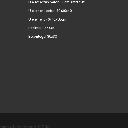
U elementen beton 50cm antraciet
U element beton 30x30x40
U element 40x40x50cm
Paalmuts 35x35
Betontegel 30x30
marketing agency #SEM