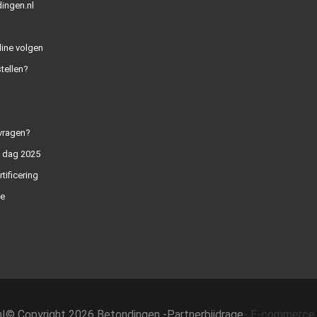
ingen.nl
line volgen
tellen?
vragen?
n dag 2025
rtificering
e
h
|
© Copyright 2026 Betondingen -
Partnerbijdrage
-
E-commerce 