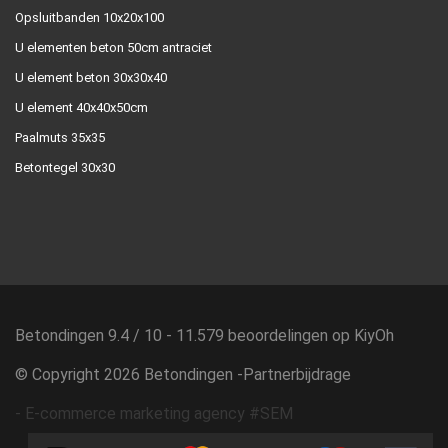
Opsluitbanden 10x20x100
U elementen beton 50cm antraciet
U element beton 30x30x40
U element 40x40x50cm
Paalmuts 35x35
Betontegel 30x30
Betondingen
9.4
/
10
-
11.579
beoordelingen op
KiyOh
© Copyright 2026 Betondingen -
Partnerbijdrage
-
E-commerce marketing agency #SEM