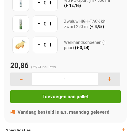
-
WS PU-Spuitlijm - 500 ml
+
(+ 12,16)
-
Zwaluw HIGH-TACK kit
+
zwart 290 ml
(+ 4,95)
-
Werkhandschoenen (1
+
paar)
(+ 3,24)
20,86
(
25,24
Incl. btw)
-
+
Toevoegen aan pallet
Vandaag besteld is a.s. maandag geleverd
Specificaties