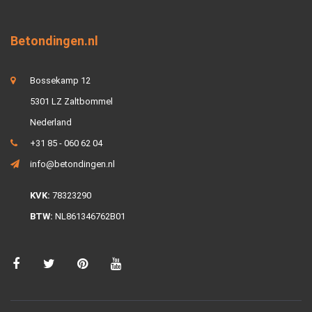
Betondingen.nl
Bossekamp 12
5301 LZ Zaltbommel
Nederland
+31 85 - 060 62 04
info@betondingen.nl
KVK:
78323290
BTW:
NL861346762B01