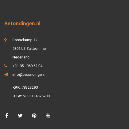
Betondingen.nl
Bossekamp 12
5301 LZ Zaltbommel
Nederland
+31 85 - 060 62 04
info@betondingen.nl
KVK:
78323290
BTW:
NL861346762B01