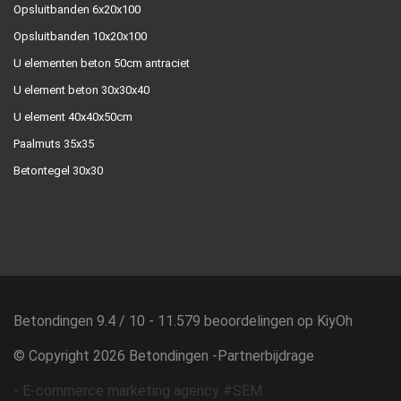
Opsluitbanden 6x20x100
Opsluitbanden 10x20x100
U elementen beton 50cm antraciet
U element beton 30x30x40
U element 40x40x50cm
Paalmuts 35x35
Betontegel 30x30
Betondingen
9.4
/
10
-
11.579
beoordelingen op
KiyOh
© Copyright 2026 Betondingen -
Partnerbijdrage
-
E-commerce marketing agency #SEM