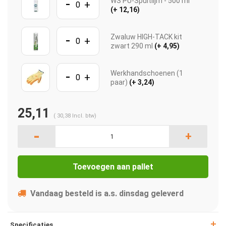
-
WS PU-Spuitlijm - 500 ml
+
(+ 12,16)
-
Zwaluw HIGH-TACK kit
+
zwart 290 ml
(+ 4,95)
-
Werkhandschoenen (1
+
paar)
(+ 3,24)
25,11
(
30,38
Incl. btw)
-
+
Toevoegen aan pallet
Vandaag besteld is a.s. dinsdag geleverd
Specificaties