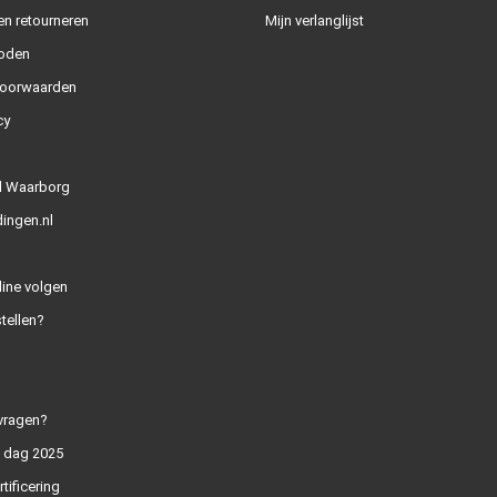
n retourneren
Mijn verlanglijst
oden
oorwaarden
cy
l Waarborg
ingen.nl
line volgen
tellen?
vragen?
n dag 2025
rtificering