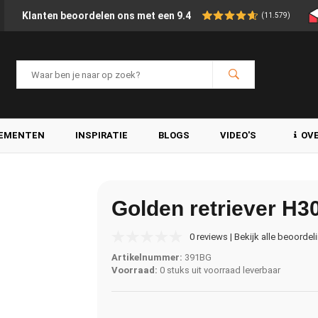
Klanten beoordelen ons met een 9.4
(11.579)
LEMENTEN
INSPIRATIE
BLOGS
VIDEO'S
OV
Golden retriever H3
0 reviews | Bekijk alle beoordel
Artikelnummer:
391BG
Voorraad:
0 stuks uit voorraad leverbaar