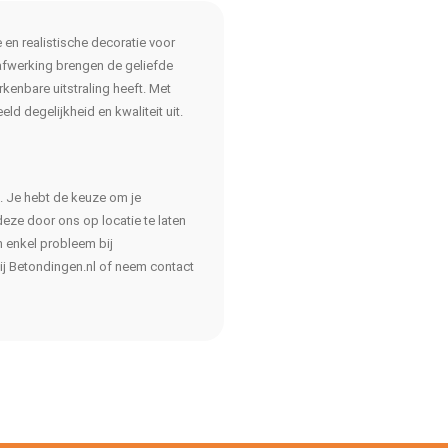
 en realistische decoratie voor
 afwerking brengen de geliefde
kenbare uitstraling heeft. Met
ld degelijkheid en kwaliteit uit.
l. Je hebt de keuze om je
deze door ons op locatie te laten
n enkel probleem bij
ij Betondingen.nl of neem contact