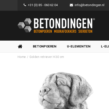
+31 (0) 85 - 060 62 04
info@betondingen.nl
BETONPOEREN
U-ELEMENTEN
L-E
/
Home
Golden retriever H30 cm