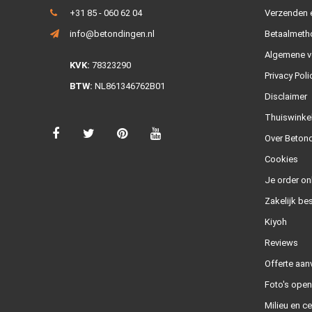
+31 85 - 060 62 04
Verzenden e
info@betondingen.nl
Betaalmeth
Algemene v
KVK:
78323290
Privacy Poli
BTW:
NL861346762B01
Disclaimer
Thuiswinke
Over Betond
Cookies
Je order on
Zakelijk bes
Kiyoh
Reviews
Offerte aan
Foto's ope
Milieu en ce