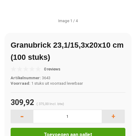
Image
1
/ 4
Granubrick 23,1/15,3x20x10 cm
(100 stuks)
0 reviews
Artikelnummer:
3643
Voorraad:
1 stuks uit voorraad leverbaar
309,92
(
375,00
Incl. btw)
-
+
Toevoegen aan pallet