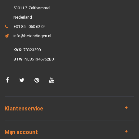
5301 LZ Zaltbommel
Nederland
+31 85 - 060 62 04
info@betondingen.nl
KVK:
78323290
BTW:
NL861346762B01
Klantenservice
Mijn account