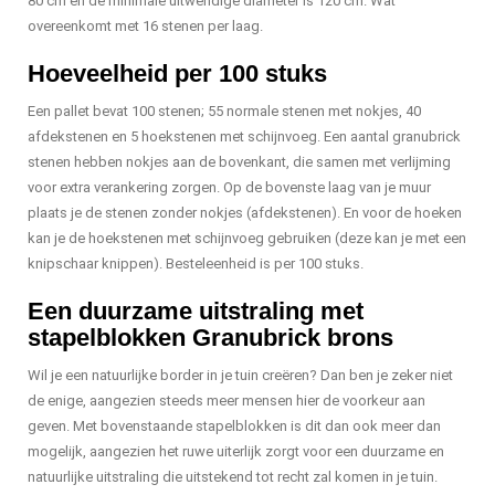
80 cm en de minimale uitwendige diameter is 120 cm. Wat
overeenkomt met 16 stenen per laag.
Hoeveelheid per 100 stuks
Een pallet bevat 100 stenen; 55 normale stenen met nokjes, 40
afdekstenen en 5 hoekstenen met schijnvoeg. Een aantal granubrick
stenen hebben nokjes aan de bovenkant, die samen met verlijming
voor extra verankering zorgen. Op de bovenste laag van je muur
plaats je de stenen zonder nokjes (afdekstenen). En voor de hoeken
kan je de hoekstenen met schijnvoeg gebruiken (deze kan je met een
knipschaar knippen). Besteleenheid is per 100 stuks.
Een duurzame uitstraling met
stapelblokken Granubrick brons
Wil je een natuurlijke border in je tuin creëren? Dan ben je zeker niet
de enige, aangezien steeds meer mensen hier de voorkeur aan
geven. Met bovenstaande stapelblokken is dit dan ook meer dan
mogelijk, aangezien het ruwe uiterlijk zorgt voor een duurzame en
natuurlijke uitstraling die uitstekend tot recht zal komen in je tuin.