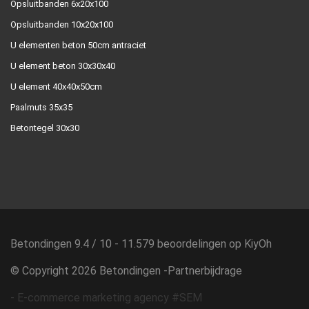
Opsluitbanden 6x20x100
Opsluitbanden 10x20x100
U elementen beton 50cm antraciet
U element beton 30x30x40
U element 40x40x50cm
Paalmuts 35x35
Betontegel 30x30
Betondingen
9.4
/
10
-
11.579
beoordelingen op
KiyOh
© Copyright 2026 Betondingen -
Partnerbijdrage
-
E-commerce marketing agency #SEM