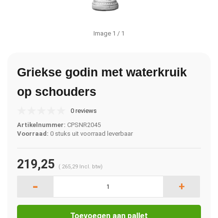
Image
1
/ 1
Griekse godin met waterkruik
op schouders
0 reviews
Artikelnummer:
CPSNR2045
Voorraad:
0 stuks uit voorraad leverbaar
219,25
(
265,29
Incl. btw)
-
+
Toevoegen aan pallet