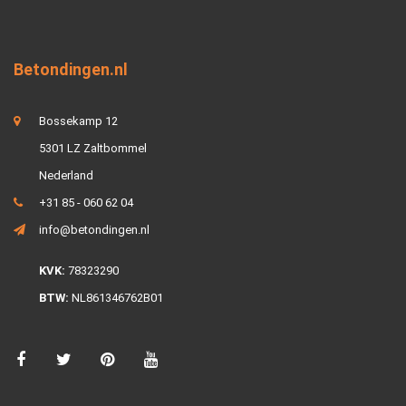
Betondingen.nl
Bossekamp 12
5301 LZ Zaltbommel
Nederland
+31 85 - 060 62 04
info@betondingen.nl
KVK:
78323290
BTW:
NL861346762B01