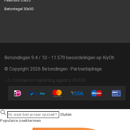
Paalmuts 35x35
Betontegel 30x30
Betondingen
9.4
/
10
-
11.579
beoordelingen op
KiyOh
© Copyright 2026 Betondingen -
Partnerbijdrage
-
E-commerce marketing agency #SEM
Sluiten
Populaire zoektermen