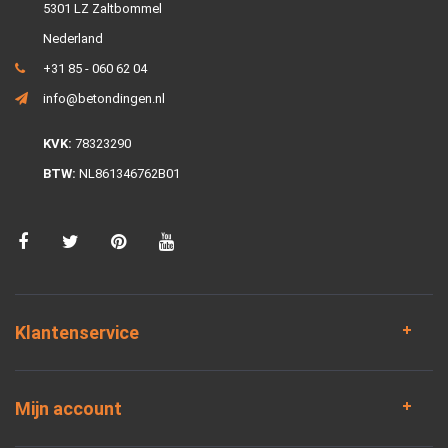
5301 LZ Zaltbommel
Nederland
+31 85 - 060 62 04
info@betondingen.nl
KVK:
78323290
BTW:
NL861346762B01
Klantenservice
Mijn account