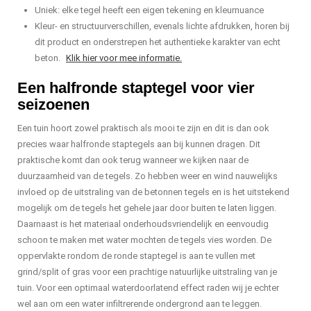
Uniek: elke tegel heeft een eigen tekening en kleurnuance
Kleur- en structuurverschillen, evenals lichte afdrukken, horen bij
dit product en onderstrepen het authentieke karakter van echt
beton.
Klik hier voor mee informatie.
Een halfronde staptegel voor vier
seizoenen
Een tuin hoort zowel praktisch als mooi te zijn en dit is dan ook
precies waar halfronde staptegels aan bij kunnen dragen. Dit
praktische komt dan ook terug wanneer we kijken naar de
duurzaamheid van de tegels. Zo hebben weer en wind nauwelijks
invloed op de uitstraling van de betonnen tegels en is het uitstekend
mogelijk om de tegels het gehele jaar door buiten te laten liggen.
Daarnaast is het materiaal onderhoudsvriendelijk en eenvoudig
schoon te maken met water mochten de tegels vies worden. De
oppervlakte rondom de ronde staptegel is aan te vullen met
grind/split of gras voor een prachtige natuurlijke uitstraling van je
tuin. Voor een optimaal waterdoorlatend effect raden wij je echter
wel aan om een water infiltrerende ondergrond aan te leggen.