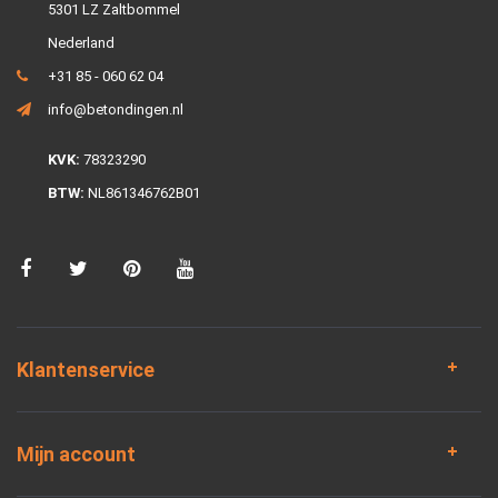
5301 LZ Zaltbommel
Nederland
+31 85 - 060 62 04
info@betondingen.nl
KVK:
78323290
BTW:
NL861346762B01
Klantenservice
Mijn account