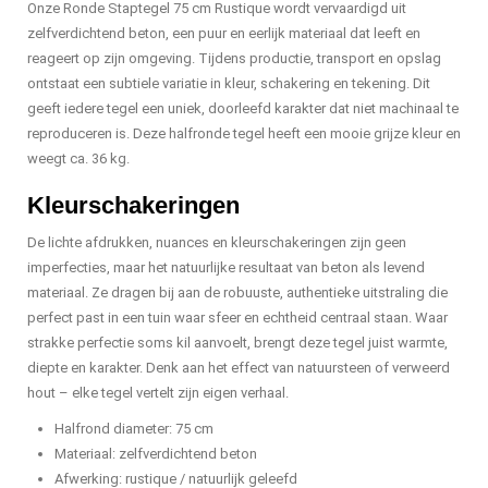
Onze Ronde Staptegel 75 cm Rustique wordt vervaardigd uit
zelfverdichtend beton, een puur en eerlijk materiaal dat leeft en
reageert op zijn omgeving. Tijdens productie, transport en opslag
ontstaat een subtiele variatie in kleur, schakering en tekening. Dit
geeft iedere tegel een uniek, doorleefd karakter dat niet machinaal te
reproduceren is. Deze halfronde tegel heeft een mooie grijze kleur en
weegt ca. 36 kg.
Kleurschakeringen
De lichte afdrukken, nuances en kleurschakeringen zijn geen
imperfecties, maar het natuurlijke resultaat van beton als levend
materiaal. Ze dragen bij aan de robuuste, authentieke uitstraling die
perfect past in een tuin waar sfeer en echtheid centraal staan. Waar
strakke perfectie soms kil aanvoelt, brengt deze tegel juist warmte,
diepte en karakter. Denk aan het effect van natuursteen of verweerd
hout – elke tegel vertelt zijn eigen verhaal.
Halfrond diameter: 75 cm
Materiaal: zelfverdichtend beton
Afwerking: rustique / natuurlijk geleefd