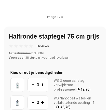
Image
1
/ 5
Halfronde staptegel 75 cm grijs
0 reviews
Artikelnummer:
ST009
Voorraad:
38 stuks uit voorraad leverbaar
Kies direct je benodigdheden
WS Groene aanslag
-
+
verwijderaar - 1 L
professioneel
(+ 12,98)
WS Nanocoat water- en
-
+
vuilafstotende coating - 1
L
(+ 48,78)