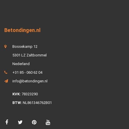
Betondingen.nl
Bossekamp 12
5301 LZ Zaltbommel
Nederland
+31 85 - 060 62 04
info@betondingen.nl
KVK:
78323290
BTW:
NL861346762B01