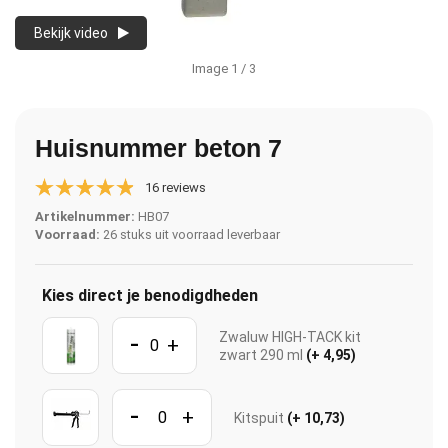
Bekijk video
Image
1
/ 3
Huisnummer beton 7
16 reviews
Artikelnummer:
HB07
Voorraad:
26 stuks uit voorraad leverbaar
Kies direct je benodigdheden
-
Zwaluw HIGH-TACK kit
+
zwart 290 ml
(+ 4,95)
-
+
Kitspuit
(+ 10,73)