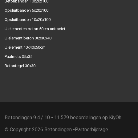
Betonbanden 10x20x100
Opsluitbanden 6x20x100
Opsluitbanden 10x20x100
U elementen beton 50cm antraciet
U element beton 30x30x40
U element 40x40x50cm
Paalmuts 35x35
Betontegel 30x30
Betondingen
9.4
/
10
-
11.579
beoordelingen op
KiyOh
© Copyright 2026 Betondingen -
Partnerbijdrage