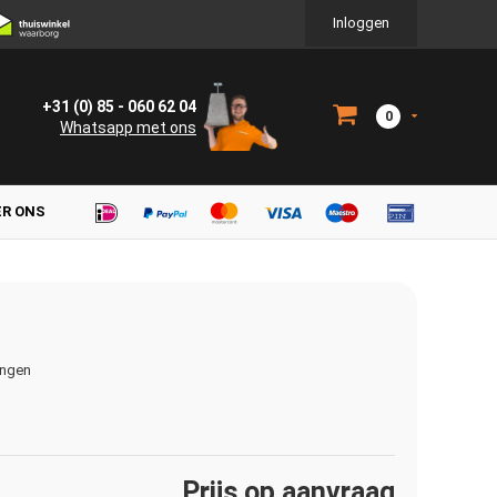
Inloggen
+31 (0) 85 - 060 62 04
0
Whatsapp met ons
ER ONS
ingen
Prijs op aanvraag