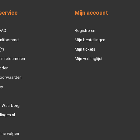
service
Mijn account
 FAQ
Registreren
Zaltbommel
Mijn bestellingen
(*)
Mijn tickets
n retourneren
Mijn verlanglijst
oden
oorwaarden
cy
l Waarborg
ingen.nl
line volgen