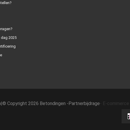
tellen?
vragen?
n dag 2025
rtificering
e
h
|
© Copyright 2026 Betondingen -
Partnerbijdrage
-
E-commerce 