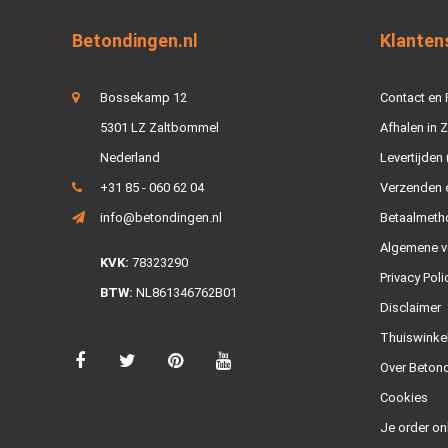
Betondingen.nl
Klanten
Bossekamp 12
Contact en
5301 LZ Zaltbommel
Afhalen in 
Nederland
Levertijden 
+31 85 - 060 62 04
Verzenden e
info@betondingen.nl
Betaalmeth
Algemene v
KVK:
78323290
Privacy Poli
BTW:
NL861346762B01
Disclaimer
Thuiswinke
Over Betond
Cookies
Je order on