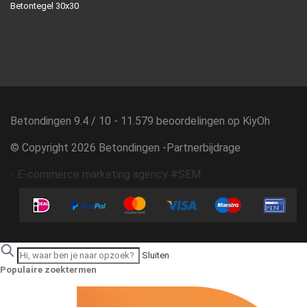
Betontegel 30x30
Betondingen
9.4
/
10
-
11.579
beoordelingen op
KiyOh
© Copyright 2026 Betondingen -
Partnerbijdrage
-
E-commerce marketing agency #SEM
Sluiten
Populaire zoektermen