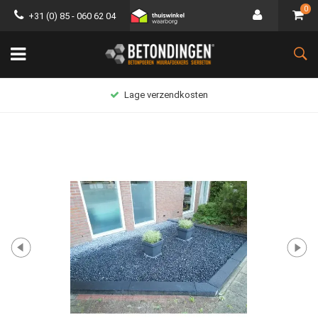
0
+31 (0) 85 - 060 62 04
Lage verzendkosten