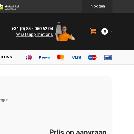
Inloggen
+31 (0) 85 - 060 62 04
0
Whatsapp met ons
ER ONS
ingen
Prijs op aanvraag