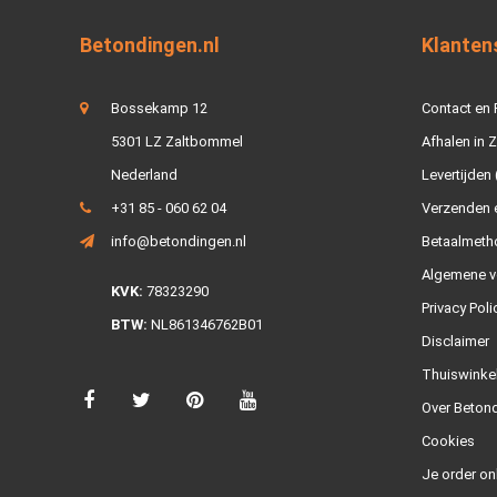
Betondingen.nl
Klanten
Bossekamp 12
Contact en
5301 LZ Zaltbommel
Afhalen in 
Nederland
Levertijden 
+31 85 - 060 62 04
Verzenden e
info@betondingen.nl
Betaalmeth
Algemene v
KVK:
78323290
Privacy Poli
BTW:
NL861346762B01
Disclaimer
Thuiswinke
Over Betond
Cookies
Je order on