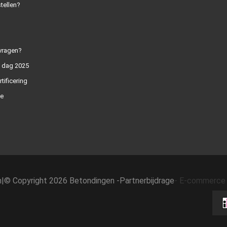
tellen?
vragen?
n dag 2025
rtificering
e
h
|
© Copyright 2026 Betondingen -
Partnerbijdrage
-
E-commerce 