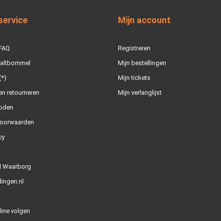
service
Mijn account
 FAQ
Registreren
Zaltbommel
Mijn bestellingen
(*)
Mijn tickets
n retourneren
Mijn verlanglijst
oden
oorwaarden
cy
l Waarborg
ingen.nl
line volgen