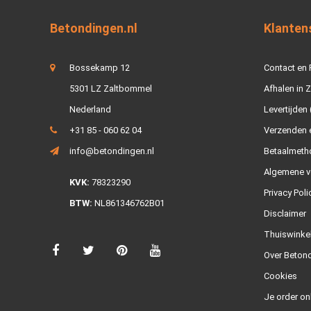
Betondingen.nl
Klanten
Bossekamp 12
Contact en
5301 LZ Zaltbommel
Afhalen in 
Nederland
Levertijden 
+31 85 - 060 62 04
Verzenden e
info@betondingen.nl
Betaalmeth
Algemene v
KVK:
78323290
Privacy Poli
BTW:
NL861346762B01
Disclaimer
Thuiswinke
Over Betond
Cookies
Je order on