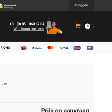
Inloggen
+31 (0) 85 - 060 62 04
0
Whatsapp met ons
ER ONS
ingen
Prijs op aanvraag