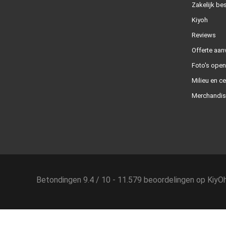
Zakelijk bes
Kiyoh
Reviews
Offerte aan
Foto's ope
Milieu en ce
Merchandis
Betondingen
9.4
/
10
-
11.579
beoordelingen op
KiyO