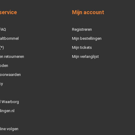
service
Mijn account
 FAQ
Registreren
Zaltbommel
Mijn bestellingen
(*)
Mijn tickets
n retourneren
Mijn verlanglijst
oden
oorwaarden
cy
l Waarborg
ingen.nl
line volgen