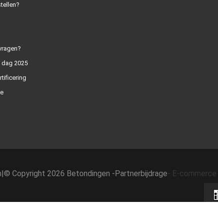
tellen?
vragen?
n dag 2025
rtificering
e
h
|
© Copyright 2026 Betondingen -
Partnerbijdrage
-
E-commerce 