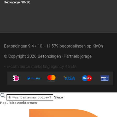
Betontegel 30x30
Betondingen
9.4
/
10
-
11.579
beoordelingen op
KiyOh
© Copyright 2026 Betondingen -
Partnerbijdrage
-
E-commerce marketing agency #SEM
Sluiten
Populaire zoektermen